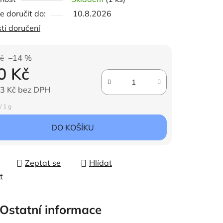
 doručit do:
10.8.2026
ti doručení
ček.
č
–14 %
0 Kč
3 Kč bez DPH
ena:
/ 1 g
DO KOŠÍKU
Zeptat se
Hlídat
t
Ostatní informace