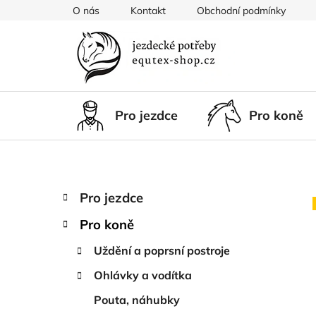
Přejít
O nás
Kontakt
Obchodní podmínky
na
obsah
Pro jezdce
Pro koně
P
K
Přeskočit
Pro jezdce
a
kategorie
o
t
Pro koně
s
e
t
g
Uždění a poprsní postroje
r
o
Ohlávky a vodítka
a
r
i
n
Pouta, náhubky
e