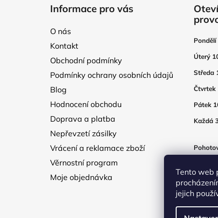
á
Informace pro vás
Oteví
p
prov
a
O nás
t
Pondělí
Kontakt
í
Úterý 1
Obchodní podmínky
Středa 
Podmínky ochrany osobních údajů
Blog
Čtvrtek
Hodnocení obchodu
Pátek 1
Doprava a platba
Každá 3
Nepřevzetí zásilky
Vrácení a reklamace zboží
Pohotov
otevřen
Věrnostní program
250Kč
Tento web 
Moje objednávka
procházení
jejich použ