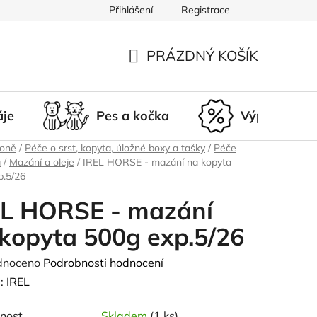
Přihlášení
Registrace
du
Doprava a platba
Nepřevzetí zásilky
Vrácení a r
PRÁZDNÝ KOŠÍK
NÁKUPNÍ
KOŠÍK
áje
Pes a kočka
Výprodej
koně
/
Péče o srst, kopyta, úložné boxy a tašky
/
Péče
a
/
Mazání a oleje
/
IREL HORSE - mazání na kopyta
p.5/26
EL HORSE - mazání
kopyta 500g exp.5/26
né
dnoceno
Podrobnosti hodnocení
ení
:
IREL
tu
nost
Skladem
(1 ks)