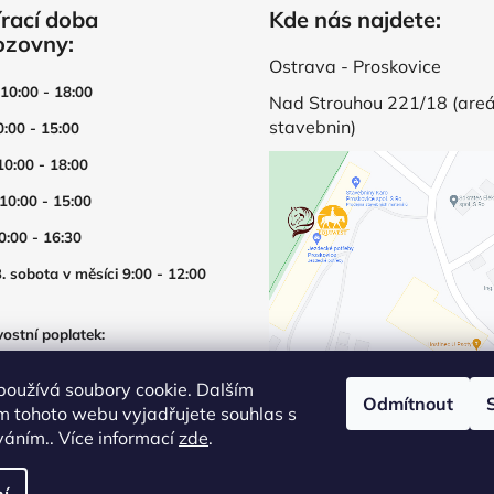
rací doba
Kde nás najdete:
ozovny:
Ostrava - Proskovice
 10:00 - 18:00
Nad Strouhou 221/18 (areá
stavebnin)
0:00 - 15:00
10:00 - 18:00
 10:00 - 15:00
0:00 - 16:30
. sobota v měsíci 9:00 - 12:00
ostní poplatek:
í prodejny mimo otevírací dobu
používá soubory cookie. Dalším
Odmítnout
m tohoto webu vyjadřujete souhlas s
íváním.. Více informací
zde
.