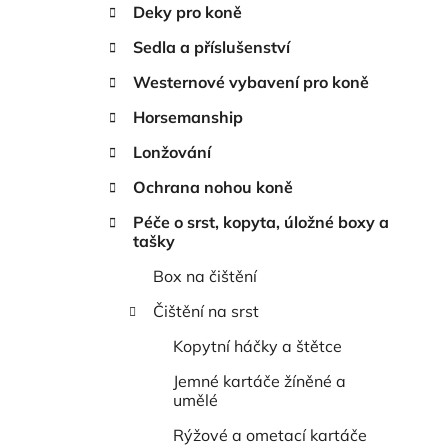
n
Deky pro koně
í
Sedla a příslušenství
p
a
Westernové vybavení pro koně
n
Horsemanship
e
Lonžování
l
Ochrana nohou koně
Péče o srst, kopyta, úložné boxy a
tašky
Box na čištění
Čištění na srst
Kopytní háčky a štětce
Jemné kartáče žíněné a
umělé
Rýžové a ometací kartáče