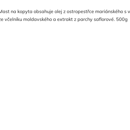
Mast na kopyta obsahuje olej z ostropestřce mariánského s v
ze včelníku moldavského a extrakt z parchy saflorové. 500g