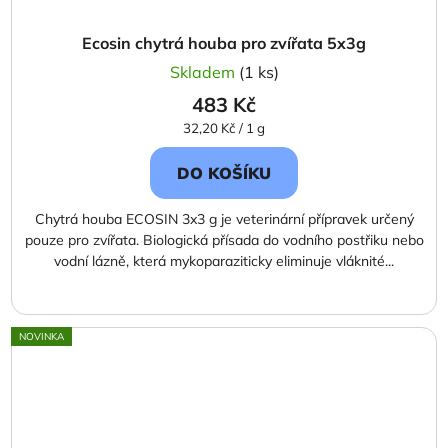
Ecosin chytrá houba pro zvířata 5x3g
Skladem
(1 ks)
483 Kč
Měrná
32,20 Kč / 1 g
cena:
DO KOŠÍKU
Chytrá houba ECOSIN 3x3 g je veterinární přípravek určený
pouze pro zvířata. Biologická přísada do vodního postřiku nebo
vodní lázně, která mykoparaziticky eliminuje vláknité...
NOVINKA