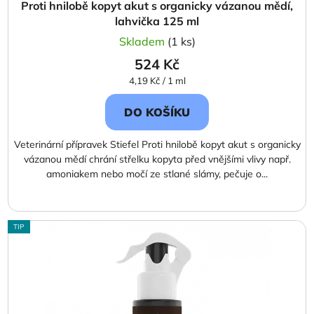
Proti hnilobě kopyt akut s organicky vázanou mědí,
lahvička 125 ml
Skladem
(1 ks)
524 Kč
Měrná
4,19 Kč / 1 ml
cena:
DO KOŠÍKU
Veterinární přípravek Stiefel Proti hnilobě kopyt akut s organicky
vázanou mědí chrání střelku kopyta před vnějšími vlivy např.
amoniakem nebo močí ze stlané slámy, pečuje o...
TIP