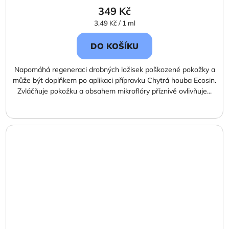
349 Kč
Měrná
3,49 Kč / 1 ml
cena:
DO KOŠÍKU
Napomáhá regeneraci drobných ložisek poškozené pokožky a
může být doplňkem po aplikaci přípravku Chytrá houba Ecosin.
Zvláčňuje pokožku a obsahem mikroflóry příznivě ovlivňuje...