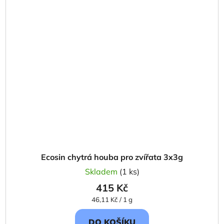
Ecosin chytrá houba pro zvířata 3x3g
Skladem
(1 ks)
415 Kč
Měrná
46,11 Kč / 1 g
cena:
DO KOŠÍKU