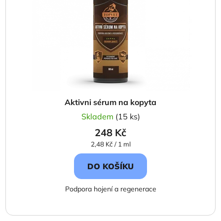
Aktivni sérum na kopyta
Skladem
(15 ks)
248 Kč
Měrná
2,48 Kč / 1 ml
cena:
DO KOŠÍKU
Podpora hojení a regenerace