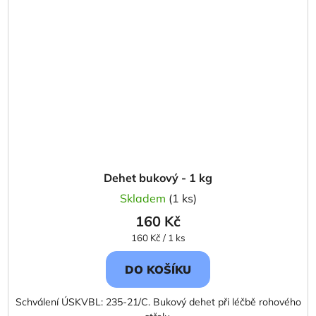
Dehet bukový - 1 kg
Skladem
(1 ks)
160 Kč
Měrná
160 Kč / 1 ks
cena:
DO KOŠÍKU
Schválení ÚSKVBL: 235-21/C. Bukový dehet při léčbě rohového