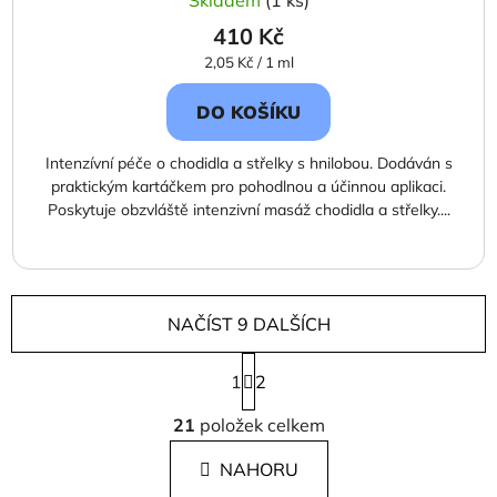
Skladem
(1 ks)
410 Kč
Měrná
2,05 Kč / 1 ml
cena:
DO KOŠÍKU
Intenzívní péče o chodidla a střelky s hnilobou. Dodáván s
praktickým kartáčkem pro pohodlnou a účinnou aplikaci.
Poskytuje obzvláště intenzivní masáž chodidla a střelky....
NAČÍST 9 DALŠÍCH
S
1
t
2
r
O
á
21
položek celkem
v
n
l
k
NAHORU
á
o