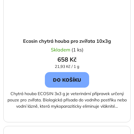
Ecosin chytrá houba pro zvířata 10x3g
Skladem
(1 ks)
658 Kč
Měrná
21,93 Kč / 1 g
cena:
DO KOŠÍKU
Chytrá houba ECOSIN 3x3 g je veterinární přípravek určený
pouze pro zvířata. Biologická přísada do vodního postřiku nebo
vodní lázně, která mykoparaziticky eliminuje vláknité...