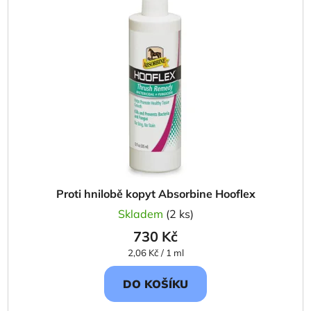
i
d
s
u
p
k
r
t
o
ů
d
u
k
t
ů
Proti hnilobě kopyt Absorbine Hooflex
Skladem
(2 ks)
730 Kč
Měrná
2,06 Kč / 1 ml
cena:
DO KOŠÍKU