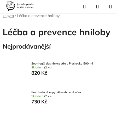
Přejít
Hledat
NÁKUP
na
Domů
/
Pro koně
/
Péče o srst, kopyta, úložné boxy a tašky
/
Péče o
KOŠÍK
obsah
kopyta
/
Léčba a prevence hniloby
Léčba a prevence hniloby
Nejprodávanější
Sos-frog® desinfekce střelu Plechovka 500 ml
Skladem
(2 ks)
820 Kč
Proti hnilobě kopyt Absorbine Hooflex
Skladem
(2 ks)
730 Kč