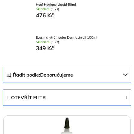
Hoof Hygiene Liquid 50ml
Skladem
(1 ks)
476 Kč
Ecosin chytrá houba Dermasin oil 100ml
Skladem
(1 ks)
349 Kč
Ř
Řadit podle:
Doporučujeme
a
z
e
OTEVŘÍT FILTR
n
í
V
p
ý
r
p
o