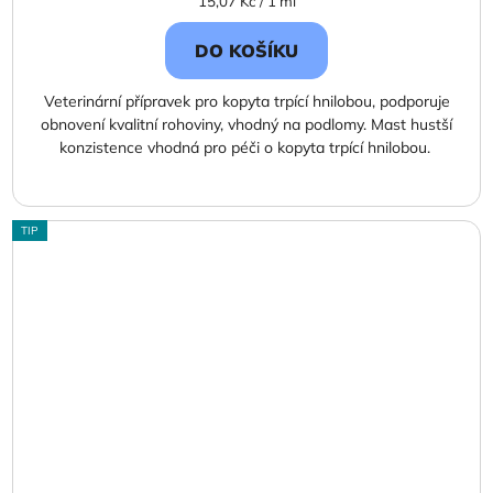
Měrná
15,07 Kč / 1 ml
cena:
DO KOŠÍKU
Veterinární přípravek pro kopyta trpící hnilobou, podporuje
obnovení kvalitní rohoviny, vhodný na podlomy. Mast hustší
konzistence vhodná pro péči o kopyta trpící hnilobou.
TIP