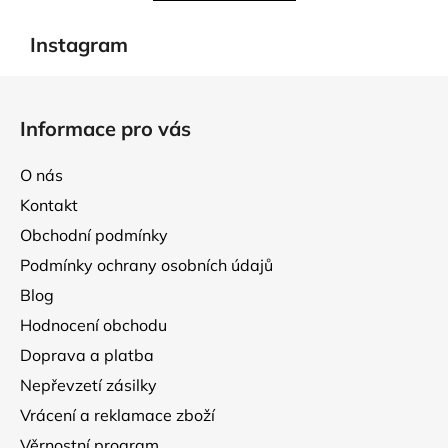
d
v
a
á
Instagram
c
n
í
í
Z
p
á
r
Informace pro vás
p
v
k
a
O nás
y
t
v
Kontakt
í
ý
Obchodní podmínky
p
Podmínky ochrany osobních údajů
i
s
Blog
u
Hodnocení obchodu
Doprava a platba
Nepřevzetí zásilky
Vrácení a reklamace zboží
Věrnostní program