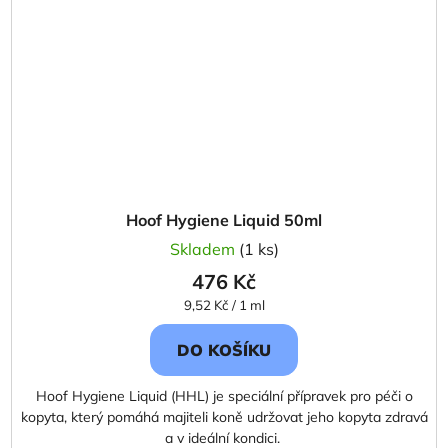
Hoof Hygiene Liquid 50ml
Skladem
(1 ks)
476 Kč
Měrná
9,52 Kč / 1 ml
cena:
DO KOŠÍKU
Hoof Hygiene Liquid (HHL) je speciální přípravek pro péči o
kopyta, který pomáhá majiteli koně udržovat jeho kopyta zdravá
a v ideální kondici.