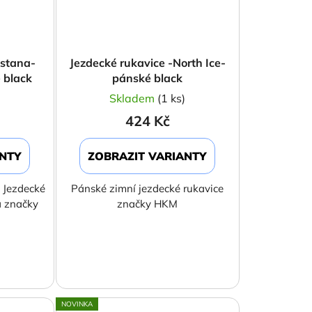
Astana-
Jezdecké rukavice -North Ice-
 black
pánské black
)
Skladem
(1 ks)
424 Kč
ANTY
ZOBRAZIT VARIANTY
. Jezdecké
Pánské zimní jezdecké rukavice
a značky
značky HKM
NOVINKA