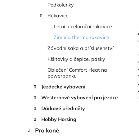
í
Podkolenky
p
a
Rukavice
n
Letní a celoroční rukavice
e
Zimní a thermo rukavice
l
Závodní saka a příslušenství
Kšiltovky a čepice, pásky
Oblečení Comfort Heat na
powerbanku
Jezdecké vybavení
Westernové vybavení pro jezdce
Dárkové předměty
Hobby Horsing
Pro koně