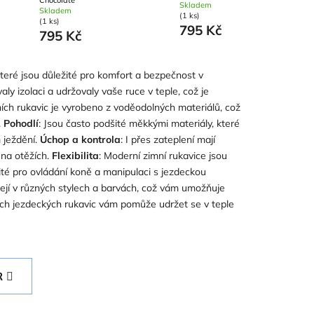
Skladem
Skladem
(1 ks)
(1 ks)
795 Kč
795 Kč
 které jsou důležité pro komfort a bezpečnost v
aly izolaci a udržovaly vaše ruce v teple, což je
ích rukavic je vyrobeno z voděodolných materiálů, což
.
Pohodlí
: Jsou často podšité měkkými materiály, které
m ježdění.
Úchop a kontrola
: I přes zateplení mají
p na otěžích.
Flexibilita
: Moderní zimní rukavice jsou
ité pro ovládání koně a manipulaci s jezdeckou
házejí v různých stylech a barvách, což vám umožňuje
ních jezdeckých rukavic vám pomůže udržet se v teple
R