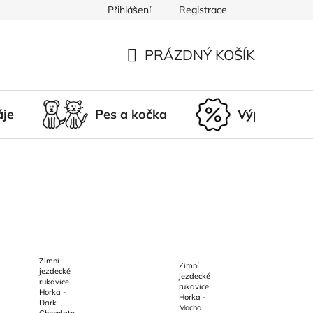
Přihlášení
Registrace
du
Doprava a platba
Nepřevzetí zásilky
Vrácení a r
PRÁZDNÝ KOŠÍK
NÁKUPNÍ
KOŠÍK
áje
Pes a kočka
Výprodej
Zimní
Zimní
jezdecké
jezdecké
rukavice
rukavice
Horka -
Horka -
Dark
Mocha
Chocolate