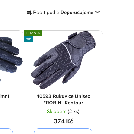
Ř
Řadit podle:
Doporučujeme
a
z
e
NOVINKA
n
TIP
í
p
r
o
d
u
k
imní
40593 Rukavice Unisex
t
"ROBIN" Kentaur
ů
)
Skladem
(2 ks)
374 Kč