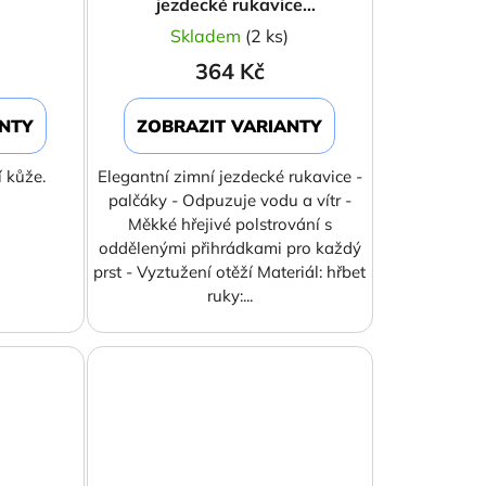
jezdecké rukavice
Waldhausen
)
Skladem
(2 ks)
364 Kč
ANTY
ZOBRAZIT VARIANTY
í kůže.
Elegantní zimní jezdecké rukavice -
palčáky - Odpuzuje vodu a vítr -
Měkké hřejivé polstrování s
oddělenými přihrádkami pro každý
prst - Vyztužení otěží Materiál: hřbet
ruky:...