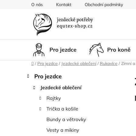
Přejít
O nás
Kontakt
Obchodní podmínky
na
obsah
Pro jezdce
Pro koně
Domů
/
Pro jezdce
/
Jezdecké oblečení
/
Rukavice
/
Zimní a
P
K
Přeskočit
Pro jezdce
a
kategorie
o
t
Jezdecké oblečení
s
e
t
Rajtky
g
r
o
Trička a košile
a
r
i
n
Bundy a větrovky
e
n
Vesty a mikiny