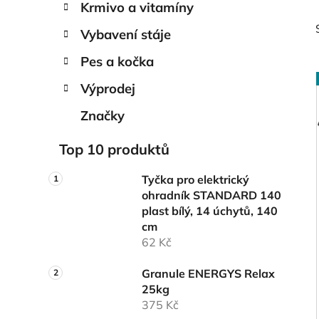
Krmivo a vitamíny
Vybavení stáje
Pes a kočka
Výprodej
Značky
i
Top 10 produktů
Tyčka pro elektrický
ohradník STANDARD 140
plast bílý, 14 úchytů, 140
cm
62 Kč
Granule ENERGYS Relax
25kg
375 Kč