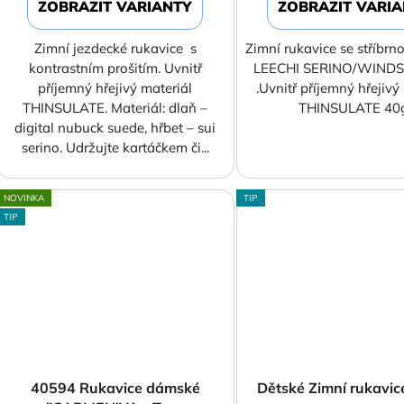
ZOBRAZIT VARIANTY
ZOBRAZIT VARI
Zimní jezdecké rukavice s
Zimní rukavice se stříbrn
kontrastním prošitím. Uvnitř
LEECHI SERINO/WIND
příjemný hřejivý materiál
.Uvnitř příjemný hřejivý
THINSULATE. Materiál: dlaň –
THINSULATE 40
digital nubuck suede, hřbet – sui
serino. Udržujte kartáčkem či...
NOVINKA
TIP
TIP
40594 Rukavice dámské
Dětské Zimní rukavic