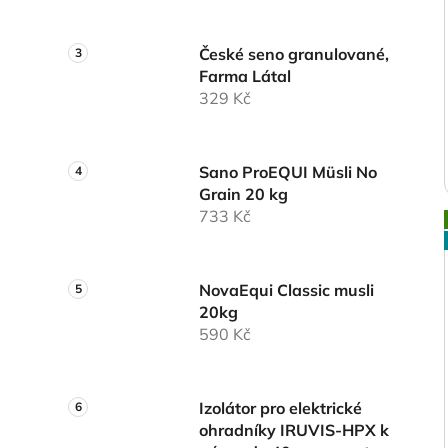
České seno granulované,
Farma Látal
329 Kč
Sano ProEQUI Müsli No
Grain 20 kg
733 Kč
NovaEqui Classic musli
20kg
590 Kč
Izolátor pro elektrické
ohradníky IRUVIS-HPX k