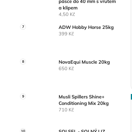
pásce do 40 mm s vrutem
a klipem
4,50 Kč
ADW Hobby Horse 25kg
399 Kč
NovaEqui Muscle 20kg
650 Kč
Musli Spillers Shine+
Conditioning Mix 20kg
710 Kč
SOLSEL - SOLNÝ LIZ