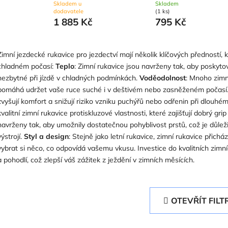
Skladem u
Skladem
dodavatele
(1 ks)
1 885 Kč
795 Kč
Zimní jezdecké rukavice pro jezdectví mají několik klíčových předností,
chladném počasí:
Teplo
: Zimní rukavice jsou navrženy tak, aby poskytov
nezbytné při jízdě v chladných podmínkách.
Voděodolnost
: Mnoho zimn
pomáhá udržet vaše ruce suché i v deštivém nebo zasněženém počasí
zvyšují komfort a snižují riziko vzniku puchýřů nebo odřenin při dlouhé
kvalitní zimní rukavice protiskluzové vlastnosti, které zajišťují dobrý gri
navrženy tak, aby umožnily dostatečnou pohyblivost prstů, což je důlež
výstrojí.
Styl a design
: Stejně jako letní rukavice, zimní rukavice přic
vybrat si něco, co odpovídá vašemu vkusu.
Investice do kvalitních zim
a pohodlí, což zlepší váš zážitek z ježdění v zimních měsících.
OTEVŘÍT FILT