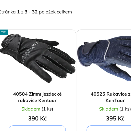
Stránka
1
z
3
-
32
položek celkem
V
TIP
ý
p
s
p
r
o
d
40504 Zimní jezdecké
40525 Rukavice z
u
rukavice Kentaur
KenTaur
k
Skladem
(1 ks)
Skladem
(1 ks
t
390 Kč
395 Kč
ů