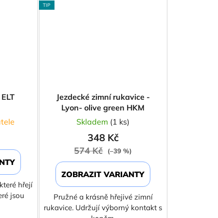
TIP
 ELT
Jezdecké zimní rukavice -
Lyon- olive green HKM
tele
Skladem
(1 ks)
348 Kč
574 Kč
(–39 %)
ANTY
ZOBRAZIT VARIANTY
které hřejí
ré jsou
Pružné a krásně hřejivé zimní
rukavice. Udržují výborný kontakt s