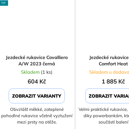
TIP
Jezdecké rukavice Covalliero
Jezdecké rukavice
A/W 2023 černá
Comfort Heat
Skladem
(1 ks)
Skladem u dodava
604 Kč
1 885 Kč
ZOBRAZIT VARIANTY
ZOBRAZIT VARI
Obvzlášť měkké, zateplené
Velmi praktické rukavice, 
pohodlné rukavice včetně vyztužení
diky powerbankám, kte
mezi prsty na otěže.
součástí balení