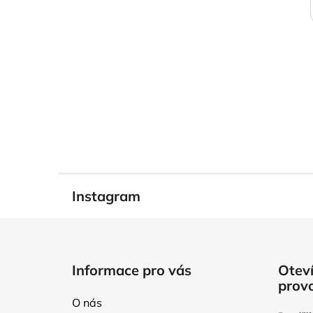
Instagram
Z
á
Informace pro vás
Oteví
p
prov
a
O nás