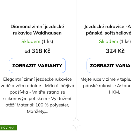
Diamond zimní jezdecké
Jezdecké rukavice -
rukavice Waldhausen
pánské, softshellové
Skladem
(1 ks)
Skladem
(1 ks
318 Kč
324 Kč
od
ZOBRAZIT VARIANTY
ZOBRAZIT VARI
Elegantní zimní jezdecké rukavice
Mějte ruce v zimě v teple
vodě a větru odolné - Měkká, hřejivá
pánské rukavice Astan
podšívka - Vnitřní strana se
HKM.
silikonovým potiskem - Vyztužení
otěží Materiál: 100 % polyester,
Manžety,...
NOVINKA