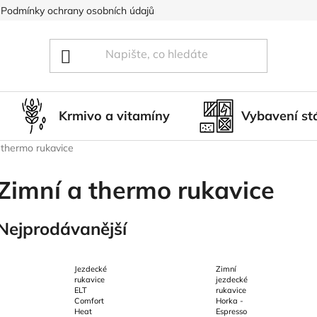
Podmínky ochrany osobních údajů
Blog
Hodnocení obcho
Krmivo a vitamíny
Vybavení st
 thermo rukavice
Zimní a thermo rukavice
Nejprodávanější
Jezdecké
Zimní
rukavice
jezdecké
ELT
rukavice
Comfort
Horka -
Heat
Espresso