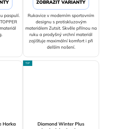
ANTY
ZOBRAZIT VARIANTY
ou paspulí.
Rukavice v moderním sportovním
STOPPER
designu s protiskluzovým
 materiál
materiálem Zutsit. Skvěle přilnou na
g.
ruku a prodyšný vrchní materiál
zajišťuje maximální komfort i při
delším nošení.
TIP
e Horka
Diamond Winter Plus