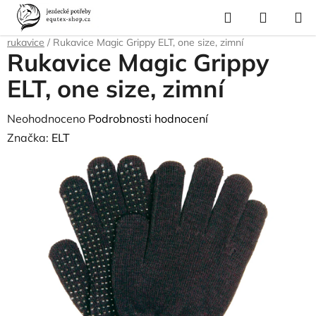
Přejít
Hledat
NÁKUP
na
Domů
/
Pro jezdce
/
Jezdecké oblečení
/
Rukavice
/
Zimní a thermo
KOŠÍK
obsah
rukavice
/
Rukavice Magic Grippy ELT, one size, zimní
Rukavice Magic Grippy
ELT, one size, zimní
Průměrné
Neohodnoceno
Podrobnosti hodnocení
hodnocení
Značka:
ELT
produktu
je
0,0
z
5
hvězdiček.