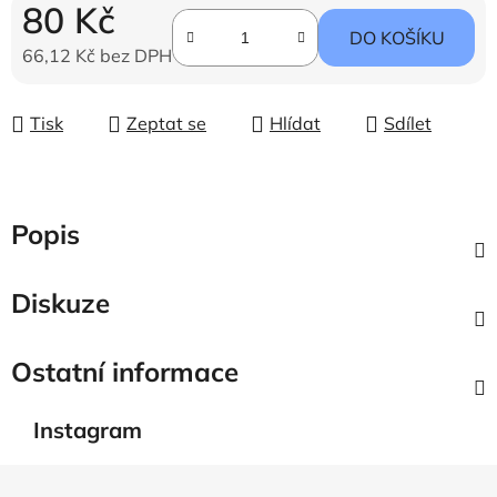
80 Kč
DO KOŠÍKU
66,12 Kč bez DPH
Měrná cena:
Tisk
Zeptat se
Hlídat
Sdílet
Popis
Diskuze
Ostatní informace
Instagram
Z