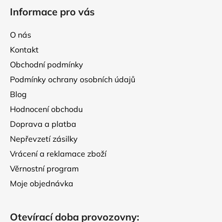
á
Informace pro vás
p
a
O nás
t
Kontakt
í
Obchodní podmínky
Podmínky ochrany osobních údajů
Blog
Hodnocení obchodu
Doprava a platba
Nepřevzetí zásilky
Vrácení a reklamace zboží
Věrnostní program
Moje objednávka
Otevírací doba provozovny: