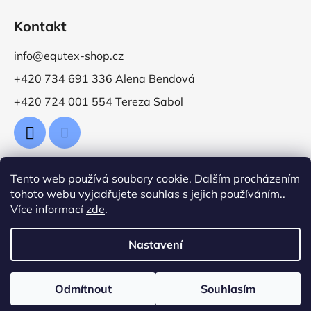
Kontakt
info@equtex-shop.cz
+420 734 691 336 Alena Bendová
+420 724 001 554 Tereza Sabol
Tento web používá soubory cookie. Dalším procházením
Přijímáme online platby
tohoto webu vyjadřujete souhlas s jejich používáním..
Více informací
zde
.
Nastavení
Vytvořil Shoptet
Odmítnout
Souhlasím
Copyright 2026
Jezdecké potřeby EquTex
. Všechna
práva vyhrazena.
Upravit nastavení cookies