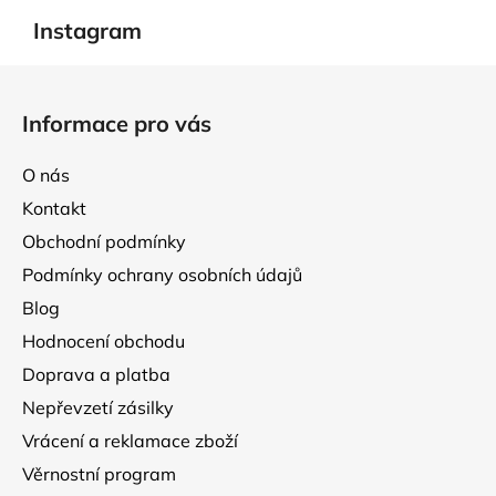
Instagram
Z
á
Informace pro vás
p
a
O nás
t
Kontakt
í
Obchodní podmínky
Podmínky ochrany osobních údajů
Blog
Hodnocení obchodu
Doprava a platba
Nepřevzetí zásilky
Vrácení a reklamace zboží
Věrnostní program