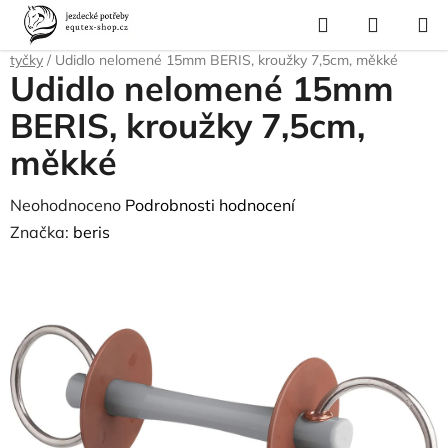
Přejít
Hledat
NÁKUP
na
Domů
/
Pro koně
/
Uždění a poprsní postroje
/
Udidla
/
Jemné plastové
KOŠÍK
obsah
tyčky
/
Udidlo nelomené 15mm BERIS, kroužky 7,5cm, měkké
Udidlo nelomené 15mm
BERIS, kroužky 7,5cm,
měkké
Průměrné
Neohodnoceno
Podrobnosti hodnocení
hodnocení
Značka:
beris
produktu
je
0,0
z
5
hvězdiček.