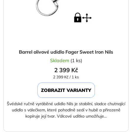
Barrel olivové udidlo Fager Sweet Iron Nils
Skladem
(1 ks)
2 399 Kč
Měrná
2 399 Kč / 1 ks
cena:
ZOBRAZIT VARIANTY
Švédské ručně vyráběné udidlo Nils je stabilní, sladce chutnající
udidlo s válečkem, které pohodlně sedí v hubě a přirozeně
kopíruje její tvar. Válcové udítko umožňuje...