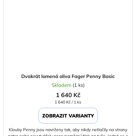
Dvakrát lomená oliva Fager Penny Basic
Skladem
(1 ks)
1 640 Kč
Měrná
1 640 Kč / 1 ks
cena:
ZOBRAZIT VARIANTY
Klouby Penny jsou navrženy tak, aby nikdy netlačily na strany