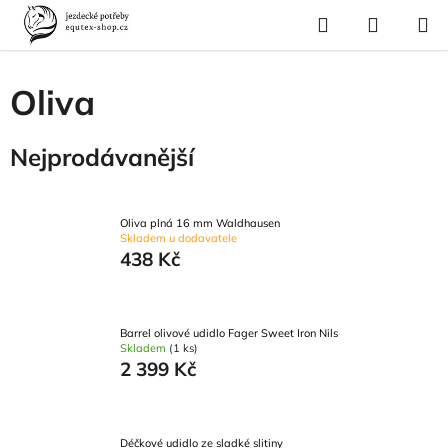
Přejít
Hledat
NÁKUP
na
Domů
/
Pro koně
/
Uždění a poprsní postroje
/
Udidla
/
Oliva
KOŠÍK
obsah
Oliva
Nejprodávanější
Oliva plná 16 mm Waldhausen
Skladem u dodavatele
438 Kč
Barrel olivové udidlo Fager Sweet Iron Nils
Skladem
(1 ks)
2 399 Kč
Déčkové udidlo ze sladké slitiny