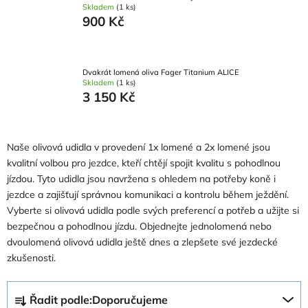
Skladem
(1 ks)
900 Kč
Dvakrát lomená oliva Fager Titanium ALICE
Skladem
(1 ks)
3 150 Kč
Naše olivová udidla v provedení 1x lomené a 2x lomené jsou
kvalitní volbou pro jezdce, kteří chtějí spojit kvalitu s pohodlnou
jízdou. Tyto udidla jsou navržena s ohledem na potřeby koně i
jezdce a zajišťují správnou komunikaci a kontrolu během ježdění.
Vyberte si olivová udidla podle svých preferencí a potřeb a užijte si
bezpečnou a pohodlnou jízdu. Objednejte jednolomená nebo
dvoulomená olivová udidla ještě dnes a zlepšete své jezdecké
zkušenosti.
Ř
Řadit podle:
Doporučujeme
a