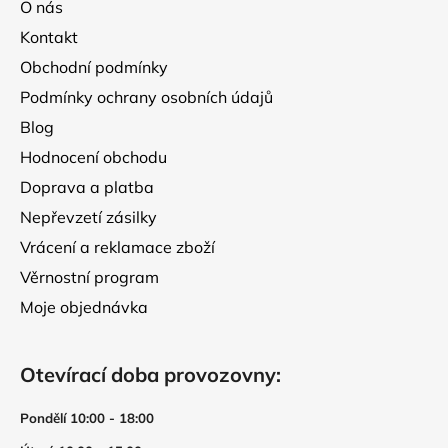
O nás
y
t
v
Kontakt
í
ý
Obchodní podmínky
p
Podmínky ochrany osobních údajů
i
s
Blog
u
Hodnocení obchodu
Doprava a platba
Nepřevzetí zásilky
Vrácení a reklamace zboží
Věrnostní program
Moje objednávka
Otevírací doba provozovny:
Pondělí 10:00 - 18:00