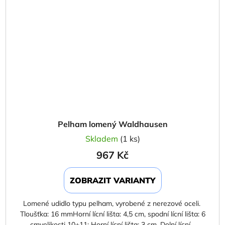
Pelham lomený Waldhausen
Skladem
(1 ks)
967 Kč
ZOBRAZIT VARIANTY
Lomené udidlo typu pelham, vyrobené z nerezové oceli.
Tloušťka: 16 mmHorní lícní lišta: 4,5 cm, spodní lícní lišta: 6
cmvelikosti 10+11: Horní lícní lišta: 3 cm, Dolní lícní...