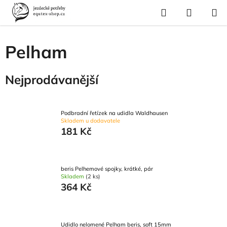
Přejít
Hledat
NÁKUP
na
Domů
/
Pro koně
/
Uždění a poprsní postroje
/
Udidla
/
Pelham
KOŠÍK
obsah
Pelham
Nejprodávanější
Podbradní řetízek na udidla Waldhausen
Skladem u dodavatele
181 Kč
beris Pelhemové spojky, krátké, pár
Skladem
(2 ks)
364 Kč
Udidlo nelomené Pelham beris, soft 15mm