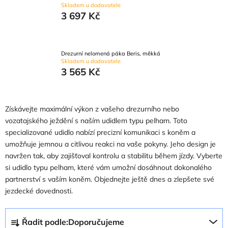
Skladem u dodavatele
3 697 Kč
Drezurní nelomená páka Beris, měkká
Skladem u dodavatele
3 565 Kč
Získávejte maximální výkon z vašeho drezurního nebo
vozatajského ježdění s naším udidlem typu pelham. Toto
specializované udidlo nabízí precizní komunikaci s koněm a
umožňuje jemnou a citlivou reakci na vaše pokyny. Jeho design je
navržen tak, aby zajišťoval kontrolu a stabilitu během jízdy. Vyberte
si udidlo typu pelham, které vám umožní dosáhnout dokonalého
partnerství s vaším koněm. Objednejte ještě dnes a zlepšete své
jezdecké dovednosti.
Ř
Řadit podle:
Doporučujeme
a