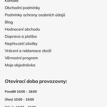
v
Kontakt
í
ý
Obchodní podmínky
p
Podmínky ochrany osobních údajů
i
s
Blog
u
Hodnocení obchodu
Doprava a platba
Nepřevzetí zásilky
Vrácení a reklamace zboží
Věrnostní program
Moje objednávka
Otevírací doba provozovny:
Pondělí 10:00 - 18:00
Úterý 10:00 - 15:00