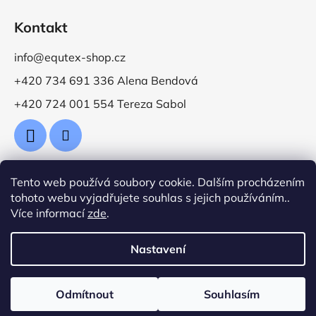
Kontakt
info@equtex-shop.cz
+420 734 691 336 Alena Bendová
+420 724 001 554 Tereza Sabol
Tento web používá soubory cookie. Dalším procházením
Přijímáme online platby
tohoto webu vyjadřujete souhlas s jejich používáním..
Více informací
zde
.
Nastavení
Vytvořil Shoptet
Odmítnout
Souhlasím
Copyright 2026
Jezdecké potřeby EquTex
. Všechna
práva vyhrazena.
Upravit nastavení cookies