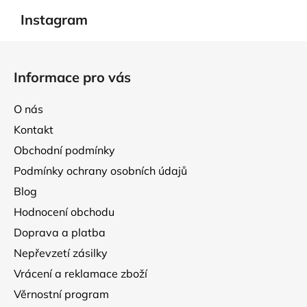
Instagram
Z
á
Informace pro vás
p
a
O nás
t
Kontakt
í
Obchodní podmínky
Podmínky ochrany osobních údajů
Blog
Hodnocení obchodu
Doprava a platba
Nepřevzetí zásilky
Vrácení a reklamace zboží
Věrnostní program