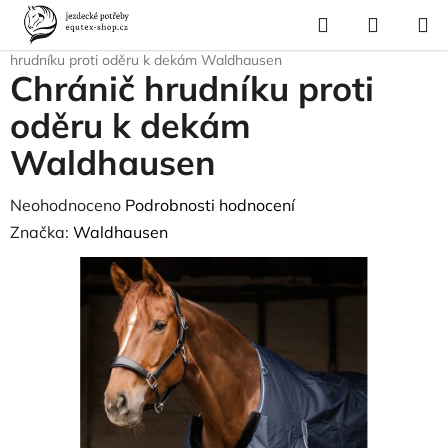
Přejít
Hledat
NÁKUP
na
Domů
/
Pro koně
/
Deky pro koně
/
Příslušenství k dekám
/
Chránič
KOŠÍK
obsah
hrudníku proti oděru k dekám Waldhausen
Chránič hrudníku proti
oděru k dekám
Waldhausen
Průměrné
Neohodnoceno
Podrobnosti hodnocení
hodnocení
Značka:
Waldhausen
produktu
je
0,0
z
5
hvězdiček.