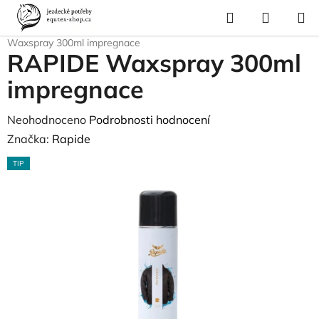
Přejít
Hledat
NÁKUP
na
Domů
/
Pro koně
/
Deky pro koně
/
Příslušenství k dekám
/
RAPIDE
KOŠÍK
obsah
Waxspray 300ml impregnace
RAPIDE Waxspray 300ml
impregnace
Průměrné
Neohodnoceno
Podrobnosti hodnocení
hodnocení
Značka:
Rapide
produktu
TIP
je
0,0
z
5
hvězdiček.