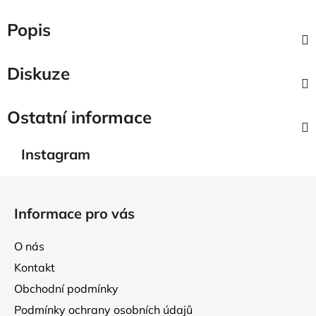
Popis
Diskuze
Ostatní informace
Instagram
Z
á
Informace pro vás
p
a
O nás
t
Kontakt
í
Obchodní podmínky
Podmínky ochrany osobních údajů