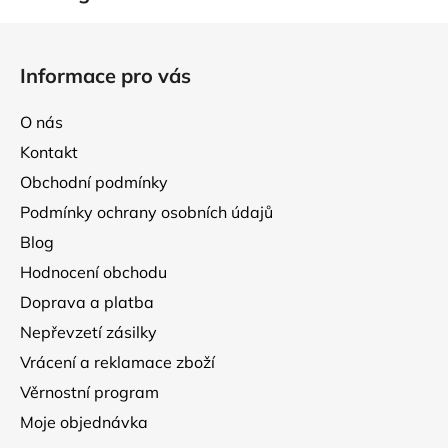
Z
á
Informace pro vás
p
a
O nás
t
Kontakt
í
Obchodní podmínky
Podmínky ochrany osobních údajů
Blog
Hodnocení obchodu
Doprava a platba
Nepřevzetí zásilky
Vrácení a reklamace zboží
Věrnostní program
Moje objednávka