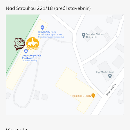
Nad Strouhou 221/18 (areál stavebnin)