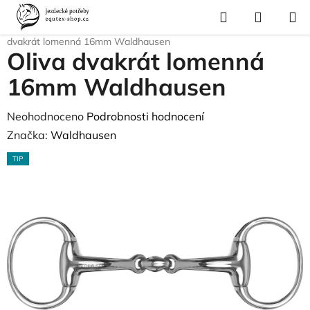
Přejít
Hledat
NÁKUP
na
Domů
/
Pro koně
/
Uždění a poprsní postroje
/
Udidla
/
Oliva
/
Oliva
KOŠÍK
obsah
dvakrát lomenná 16mm Waldhausen
Oliva dvakrát lomenná
16mm Waldhausen
Průměrné
Neohodnoceno
Podrobnosti hodnocení
hodnocení
Značka:
Waldhausen
produktu
TIP
je
0,0
z
5
hvězdiček.