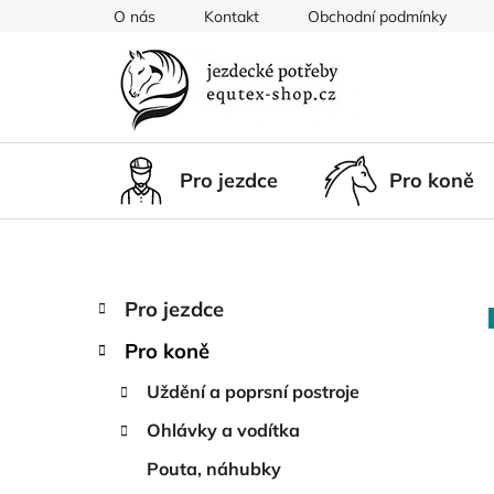
Přejít
O nás
Kontakt
Obchodní podmínky
na
obsah
Pro jezdce
Pro koně
P
K
Přeskočit
Pro jezdce
a
kategorie
o
t
Pro koně
s
e
t
g
Uždění a poprsní postroje
r
o
Ohlávky a vodítka
a
r
i
n
Pouta, náhubky
e