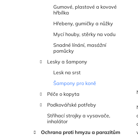
Gumové, plastové a kovové
hřbílka
Hřebeny, gumičky a nůžky
Mycí houby, stěrky na vodu
Snadné línání, masážní
pomůcky
Lesky a šampony
Lesk na srst
Šampony pro koně
Péče o kopyta
Podkovářské potřeby
Stříhací strojky a vysavače,
inhalátor
Ochrana proti hmyzu a parazitům