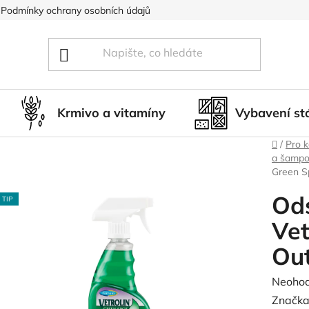
Podmínky ochrany osobních údajů
Blog
Hodnocení obcho
Krmivo a vitamíny
Vybavení st
Domů
/
Pro 
a šamp
Green S
Ods
TIP
Vet
Ou
Průměr
Neoho
hodnoc
Značka