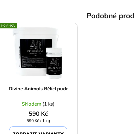
Podobné prod
NOVINKA
Divine Animals Bělící pudr
Skladem
(1 ks)
590 Kč
Měrná
590 Kč / 1 kg
cena:
ZOBRAZIT VARIANTY