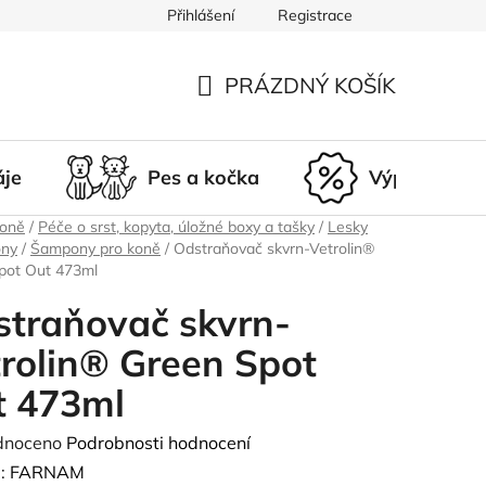
Přihlášení
Registrace
du
Doprava a platba
Nepřevzetí zásilky
Vrácení a r
PRÁZDNÝ KOŠÍK
NÁKUPNÍ
KOŠÍK
áje
Pes a kočka
Výprodej
koně
/
Péče o srst, kopyta, úložné boxy a tašky
/
Lesky
ony
/
Šampony pro koně
/
Odstraňovač skvrn-Vetrolin®
pot Out 473ml
traňovač skvrn-
rolin® Green Spot
t 473ml
né
dnoceno
Podrobnosti hodnocení
ení
:
FARNAM