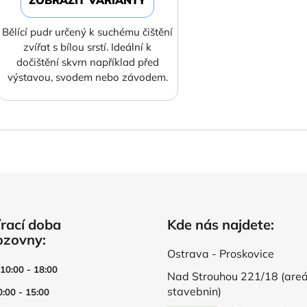
Bělící pudr určený k suchému čištění
zvířat s bílou srstí. Ideální k
dočištění skvrn například před
výstavou, svodem nebo závodem.
rací doba
Kde nás najdete:
ozovny:
Ostrava - Proskovice
 10:00 - 18:00
Nad Strouhou 221/18 (areá
stavebnin)
0:00 - 15:00