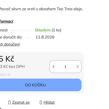
tu
ovač skvrn ze srsti s obsahem Tee Trea oleje.
formací
nost
Skladem
(1 ks)
ček.
 doručit do:
11.8.2026
ti doručení
5 Kč
3 Kč bez DPH
ena:
 Kč / 1 l
DO KOŠÍKU
Zeptat se
Hlídat
t