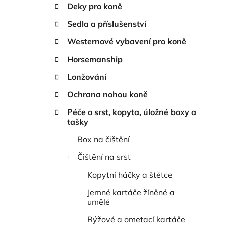
n
Deky pro koně
í
Sedla a příslušenství
p
a
Westernové vybavení pro koně
n
Horsemanship
e
Lonžování
l
Ochrana nohou koně
Péče o srst, kopyta, úložné boxy a
tašky
Box na čištění
Čištění na srst
Kopytní háčky a štětce
Jemné kartáče žíněné a
umělé
Rýžové a ometací kartáče