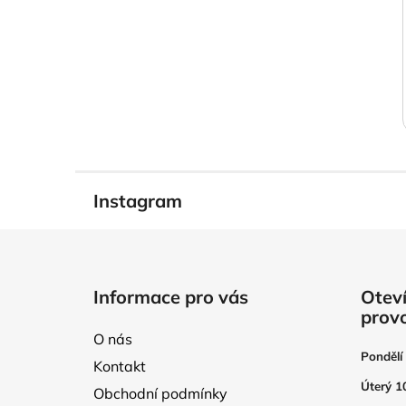
Instagram
Z
á
Informace pro vás
Oteví
p
prov
a
O nás
t
Pondělí
Kontakt
í
Úterý 1
Obchodní podmínky