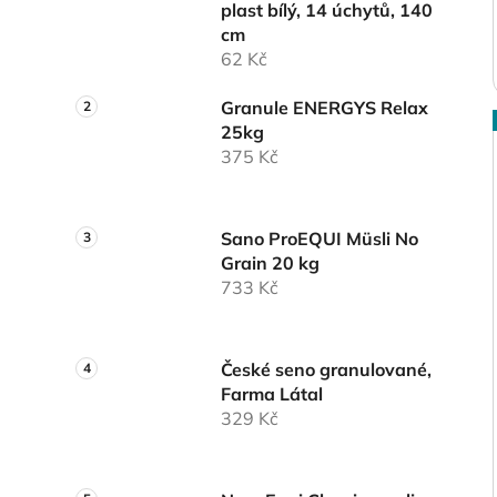
plast bílý, 14 úchytů, 140
cm
62 Kč
Granule ENERGYS Relax
25kg
375 Kč
Sano ProEQUI Müsli No
Grain 20 kg
733 Kč
České seno granulované,
Farma Látal
329 Kč