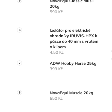
NovaEqui Classic musli
20kg
590 Kč
Izolátor pro elektrické
ohradníky IRUVIS-HPX k
pásce do 40 mm s vrutem
a klipem
4,50 Kč
ADW Hobby Horse 25kg
399 Kč
NovaEqui Muscle 20kg
650 Kč