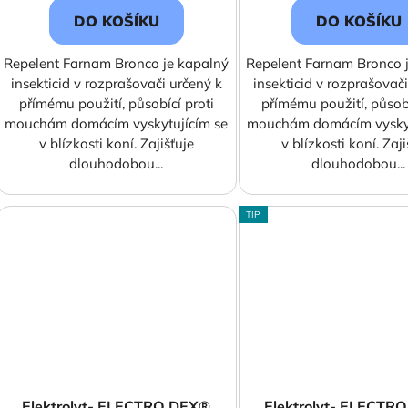
DO KOŠÍKU
DO KOŠÍKU
Repelent Farnam Bronco je kapalný
Repelent Farnam Bronco 
insekticid v rozprašovači určený k
insekticid v rozprašovač
přímému použití, působící proti
přímému použití, působí
mouchám domácím vyskytujícím se
mouchám domácím vyskyt
v blízkosti koní. Zajišťuje
v blízkosti koní. Zaji
dlouhodobou...
dlouhodobou...
TIP
Elektrolyt- ELECTRO DEX®
Elektrolyt- ELECTR