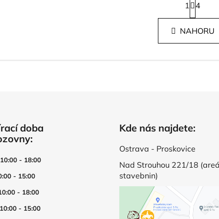
1
t
4
O
r
v
á
l
NAHORU
n
á
k
d
o
v
a
á
c
n
í
í
p
r
v
rací doba
Kde nás najdete:
k
ozovny:
y
v
Ostrava - Proskovice
ý
 10:00 - 18:00
Nad Strouhou 221/18 (areá
p
stavebnin)
0:00 - 15:00
i
s
10:00 - 18:00
u
 10:00 - 15:00