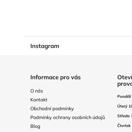
Instagram
Z
á
Informace pro vás
Oteví
p
prov
a
O nás
t
Pondělí
Kontakt
í
Úterý 1
Obchodní podmínky
Středa 
Podmínky ochrany osobních údajů
Blog
Čtvrtek