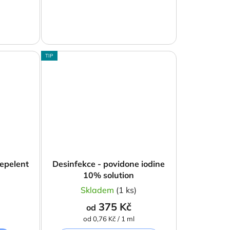
TIP
epelent
Desinfekce - povidone iodine
10% solution
)
Skladem
(1 ks)
375 Kč
od
Měrná
od 0,76 Kč / 1 ml
cena: