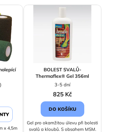
e
n
í
p
r
o
d
u
k
olepící
BOLEST SVALŮ-
t
Thermaflex® Gel 356ml
ů
)
3-5 dní
825 Kč
DO KOŠÍKU
ANTY
Gel pro okamžitou úlevu při bolesti
m x 4,5m
svalů a kloubů. S obsahem MSM.