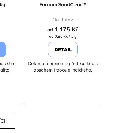
kg
Farnam SandClear™
Na dotaz
1 175 Kč
od
Měrná
od 0,86 Kč / 1 g
cena:
DETAIL
olesti a
Dokonalá prevence před kolikou s
alita.
obsahem Jitrocele indického.
ÍCH