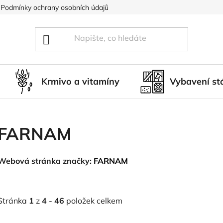
Podmínky ochrany osobních údajů
Blog
Hodnocení obcho
Krmivo a vitamíny
Vybavení st
FARNAM
Webová stránka značky:
FARNAM
Stránka
1
z
4
-
46
položek celkem