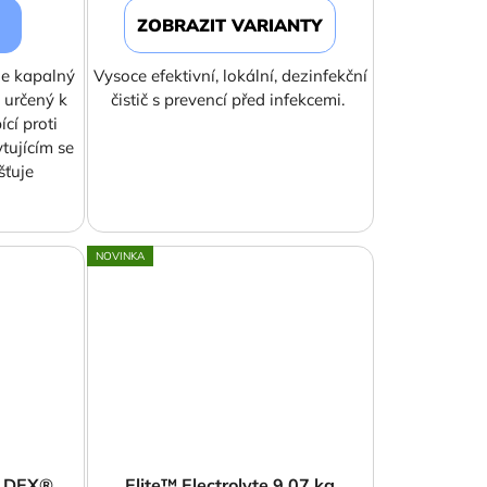
ZOBRAZIT VARIANTY
je kapalný
Vysoce efektivní, lokální, dezinfekční
i určený k
čistič s prevencí před infekcemi.
cí proti
ujícím se
šťuje
NOVINKA
O DEX®
Elite™ Electrolyte 9.07 kg