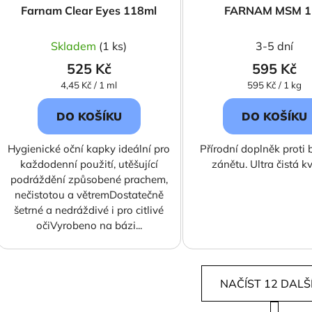
Farnam Clear Eyes 118ml
FARNAM MSM 1
Skladem
(1 ks)
3-5 dní
525 Kč
595 Kč
Měrná
Měrná
4,45 Kč / 1 ml
595 Kč / 1 kg
cena:
cena:
DO KOŠÍKU
DO KOŠÍKU
Hygienické oční kapky ideální pro
Přírodní doplněk proti b
každodenní použití, utěšující
zánětu. Ultra čistá kv
podráždění způsobené prachem,
nečistotou a větremDostatečně
šetrné a nedráždivé i pro citlivé
očiVyrobeno na bázi...
NAČÍST 12 DALŠ
S