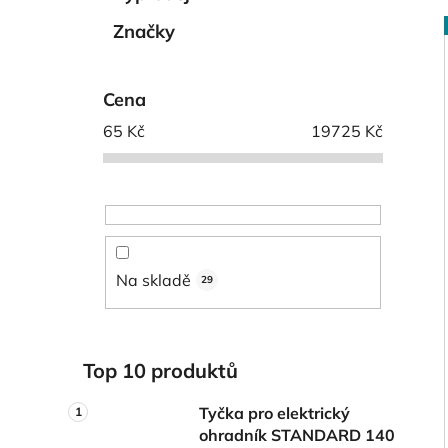
í
p
Značky
a
n
i
Cena
e
l
65
Kč
19725
Kč
Na skladě
29
Top 10 produktů
Tyčka pro elektrický
ohradník STANDARD 140