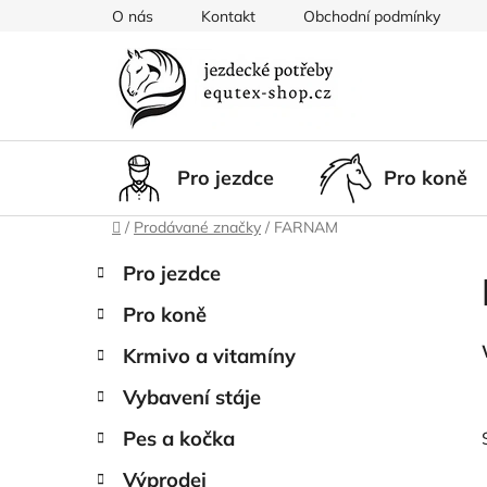
Přejít
O nás
Kontakt
Obchodní podmínky
na
obsah
Pro jezdce
Pro koně
Domů
/
Prodávané značky
/
FARNAM
P
K
Přeskočit
Pro jezdce
a
kategorie
o
t
Pro koně
s
e
t
g
Krmivo a vitamíny
r
o
Vybavení stáje
a
r
i
n
Pes a kočka
e
n
Výprodej