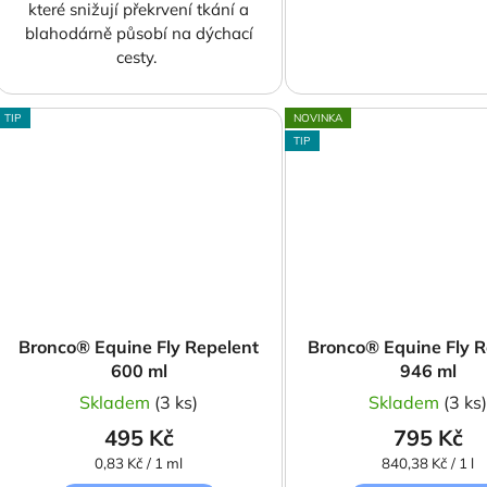
které snižují překrvení tkání a
blahodárně působí na dýchací
cesty.
TIP
NOVINKA
TIP
Bronco® Equine Fly Repelent
Bronco® Equine Fly R
600 ml
946 ml
Skladem
(3 ks)
Skladem
(3 ks
495 Kč
795 Kč
Měrná
Měrná
0,83 Kč / 1 ml
840,38 Kč / 1 l
cena:
cena: