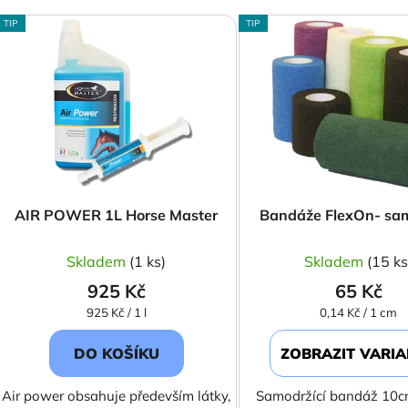
V
TIP
TIP
ý
p
s
p
r
o
d
AIR POWER 1L Horse Master
Bandáže FlexOn- sam
u
k
Skladem
(1 ks)
Skladem
(15 ks
t
925 Kč
65 Kč
ů
Měrná
Měrná
925 Kč / 1 l
0,14 Kč / 1 cm
cena:
cena:
DO KOŠÍKU
ZOBRAZIT VARI
Air power obsahuje především látky,
Samodržící bandáž 10c