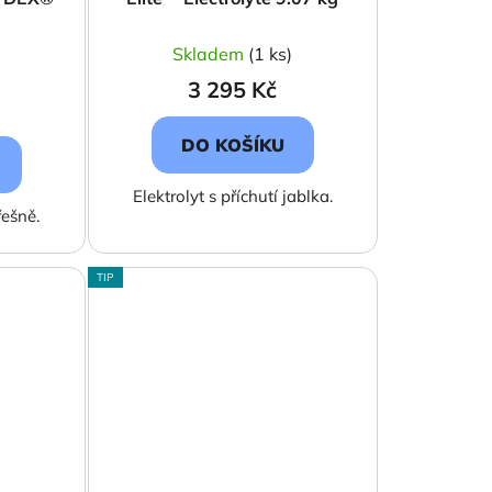
Skladem
(1 ks)
3 295 Kč
DO KOŠÍKU
Elektrolyt s příchutí jablka.
řešně.
TIP