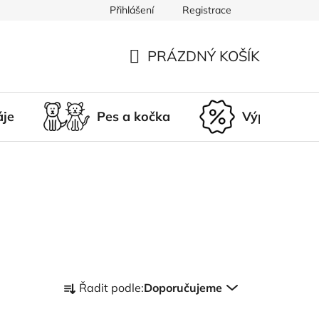
Přihlášení
Registrace
du
Doprava a platba
Nepřevzetí zásilky
Vrácení a r
PRÁZDNÝ KOŠÍK
NÁKUPNÍ
KOŠÍK
áje
Pes a kočka
Výprodej
Ř
Řadit podle:
Doporučujeme
a
z