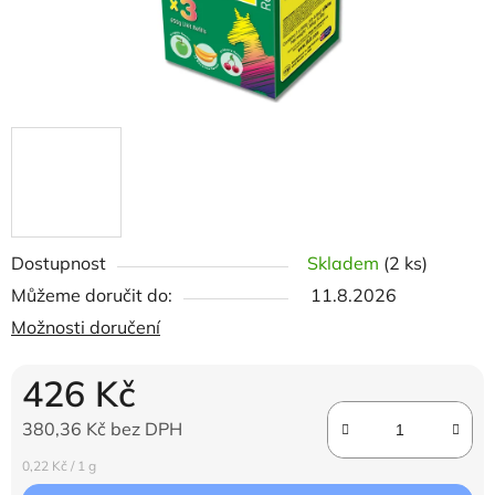
Dostupnost
Skladem
(2 ks)
Můžeme doručit do:
11.8.2026
Možnosti doručení
426 Kč
380,36 Kč bez DPH
Měrná cena:
0,22 Kč / 1 g