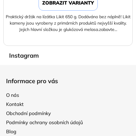
ZOBRAZIT VARIANTY
Praktický držák na lízátka Likit 650 g. Dodáváno bez náplně! Likit
kameny jsou vyrobeny z primárních produktů nejvyšší kvality.
Jejich hlavní složkou je glukózová melasa.zabavte...
Instagram
Z
á
Informace pro vás
p
a
O nás
t
Kontakt
í
Obchodní podmínky
Podmínky ochrany osobních údajů
Blog