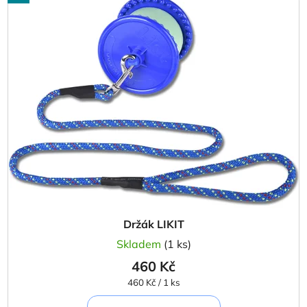
Držák LIKIT
Skladem
(1 ks)
460 Kč
Měrná
460 Kč / 1 ks
cena: