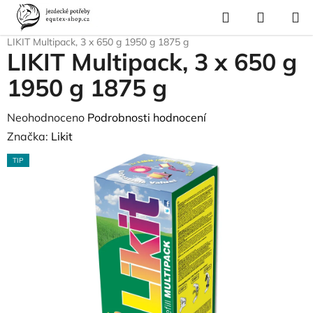
Přejít
Hledat
NÁKUP
na
Domů
/
Krmivo a vitamíny
/
Pamlsky a odměny
/
Likit lízátka a držáky
/
KOŠÍK
obsah
LIKIT Multipack, 3 x 650 g 1950 g 1875 g
LIKIT Multipack, 3 x 650 g
1950 g 1875 g
Průměrné
Neohodnoceno
Podrobnosti hodnocení
hodnocení
Značka:
Likit
produktu
TIP
je
0,0
z
5
hvězdiček.