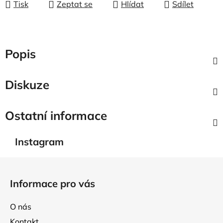
Tisk
Zeptat se
Hlídat
Sdílet
Popis
Diskuze
Ostatní informace
Instagram
Z
á
Informace pro vás
p
a
O nás
t
Kontakt