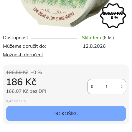
186,59 KČ
–0 %
Dostupnost
Skladem
(6 ks)
Můžeme doručit do:
12.8.2026
Možnosti doručení
186,59 Kč
–0 %
186 Kč
166,07 Kč bez DPH
Měrná cena:
0,47 Kč / 1 g
DO KOŠÍKU