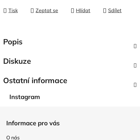
Tisk
Zeptat se
Hlídat
Sdílet
Popis
Diskuze
Ostatní informace
Instagram
Z
á
Informace pro vás
p
a
O nás