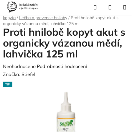
Přejít
Hledat
NÁKUP
na
Domů
/
Pro koně
/
Péče o srst, kopyta, úložné boxy a tašky
/
Péče o
KOŠÍK
obsah
kopyta
/
Léčba a prevence hniloby
/
Proti hnilobě kopyt akut s
organicky vázanou mědí, lahvička 125 ml
Proti hnilobě kopyt akut s
organicky vázanou mědí,
lahvička 125 ml
Průměrné
Neohodnoceno
Podrobnosti hodnocení
hodnocení
Značka:
Stiefel
produktu
TIP
je
0,0
z
5
hvězdiček.