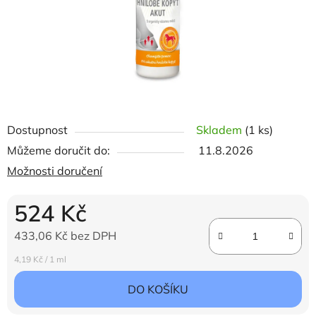
Dostupnost
Skladem
(1 ks)
Můžeme doručit do:
11.8.2026
Možnosti doručení
524 Kč
433,06 Kč bez DPH
Měrná cena:
4,19 Kč / 1 ml
DO KOŠÍKU