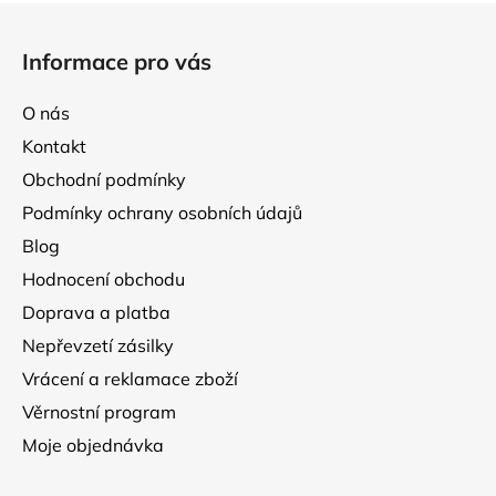
Z
á
Informace pro vás
p
a
O nás
t
Kontakt
í
Obchodní podmínky
Podmínky ochrany osobních údajů
Blog
Hodnocení obchodu
Doprava a platba
Nepřevzetí zásilky
Vrácení a reklamace zboží
Věrnostní program
Moje objednávka