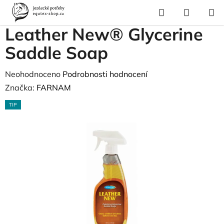
Přejít
Hledat
NÁKUP
na
Domů
/
Pro koně
/
Péče o kůži
/
Leather New® Glycerine Saddle Soap
KOŠÍK
obsah
Leather New® Glycerine
Saddle Soap
Průměrné
Neohodnoceno
Podrobnosti hodnocení
hodnocení
Značka:
FARNAM
produktu
TIP
je
0,0
z
5
hvězdiček.