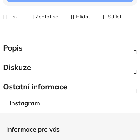
Tisk
Zeptat se
Hlídat
Sdílet
Popis
Diskuze
Ostatní informace
Instagram
Z
á
Informace pro vás
p