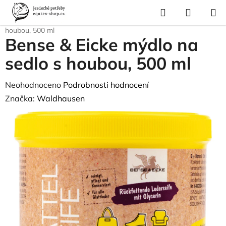
Přejít
Hledat
NÁKUP
na
Domů
/
Pro koně
/
Péče o kůži
/
Bense & Eicke mýdlo na sedlo s
KOŠÍK
obsah
houbou, 500 ml
Bense & Eicke mýdlo na
sedlo s houbou, 500 ml
Průměrné
Neohodnoceno
Podrobnosti hodnocení
hodnocení
Značka:
Waldhausen
produktu
je
0,0
z
5
hvězdiček.