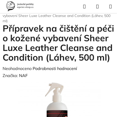
Přejít
Hledat
NÁKUP
na
Domů
/
Pro koně
/
Péče o kůži
/
Přípravek na čištění a péči o kožené
KOŠÍK
obsah
vybavení Sheer Luxe Leather Cleanse and Condition (Láhev, 500
ml)
Přípravek na čištění a péči
o kožené vybavení Sheer
Luxe Leather Cleanse and
Condition (Láhev, 500 ml)
Průměrné
Neohodnoceno
Podrobnosti hodnocení
hodnocení
Značka:
NAF
produktu
je
0,0
z
5