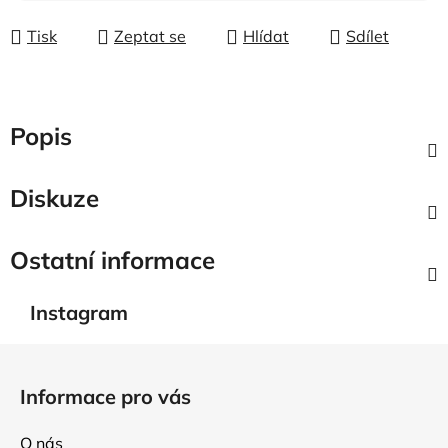
Tisk
Zeptat se
Hlídat
Sdílet
Popis
Diskuze
Ostatní informace
Instagram
Z
á
Informace pro vás
p
a
O nás