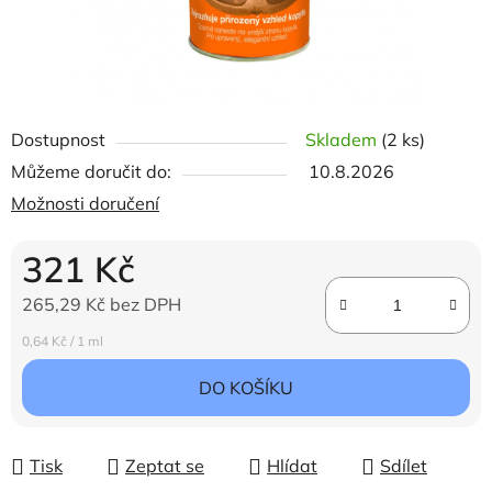
Dostupnost
Skladem
(2 ks)
Můžeme doručit do:
10.8.2026
Možnosti doručení
321 Kč
265,29 Kč bez DPH
Měrná cena:
0,64 Kč / 1 ml
DO KOŠÍKU
Tisk
Zeptat se
Hlídat
Sdílet