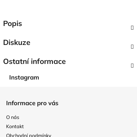
Popis
Diskuze
Ostatní informace
Instagram
Z
á
Informace pro vás
p
a
O nás
t
Kontakt
í
Obchodní podmínky