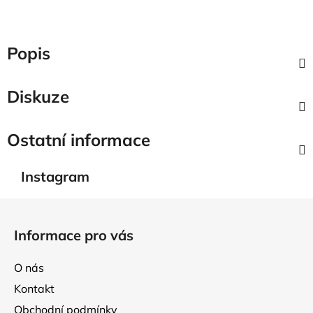
Popis
Diskuze
Ostatní informace
Instagram
Z
á
Informace pro vás
p
a
O nás
t
Kontakt
í
Obchodní podmínky