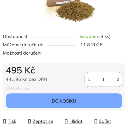
Dostupnost
Skladem
(3 ks)
Můžeme doručit do:
11.8.2026
Možnosti doručení
495 Kč
441,96 Kč bez DPH
Měrná cena:
19,80 Kč / 1 kg
DO KOŠÍKU
Tisk
Zeptat se
Hlídat
Sdílet