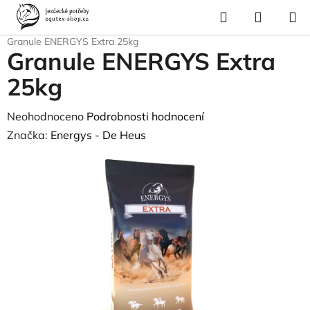
Přejít
Hledat
NÁKUP
na
Domů
/
Krmivo a vitamíny
/
Krmiva pro koně
/
Energys - De Heus
/
KOŠÍK
obsah
Granule ENERGYS Extra 25kg
Granule ENERGYS Extra
25kg
Průměrné
Neohodnoceno
Podrobnosti hodnocení
hodnocení
Značka:
Energys - De Heus
produktu
je
0,0
z
5
hvězdiček.