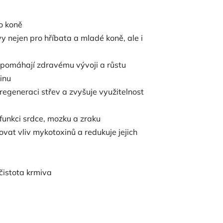
ho koně
vy nejen pro hříbata a mladé koně, ale i
apomáhají zdravému vývoji a růstu
inu
 regeneraci střev a zvyšuje využitelnost
unkci srdce, mozku a zraku
at vliv mykotoxinů a redukuje jejich
čistota krmiva