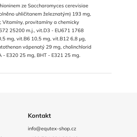
thioninem ze Saccharomyces cerevisiae
plněno uhličitanem železnatým) 193 mg,
 Vitamíny, provitamíny a chemicky
U672 25200 m.j., vit.D3 - EU671 1768
10,5 mg, vit.B6 10,5 mg, vit.B12 6,8 µg,
antothenan vápenatý 29 mg, cholinchlorid
HA - E320 25 mg, BHT - E321 25 mg.
Kontakt
info@equtex-shop.cz