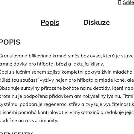
Sdíle
Popis
Diskuze
POPIS
Granulovaná bílkovinná krmná směs bez ovsa, která je sta
krmné dávky pro hříbata, březí a laktující klisny.
Spolu s lučním senem zajistí kompletní pokrytí živin mladého k
důležitou součástí výživy nejen pro hříbata a mladé koně, ale i
Obsahuje suroviny přirozeně bohaté na nukleotidy, které nap
proteinu je podpořena přídavkem aminokyseliny lysinu. Fitmin
systému, podporuje regeneraci střev a zvyšuje využitelnost
plísněmi pomáhá kontrolovat vliv mykotoxinů a redukuje jeji
podílí se na rozvoji imunity.