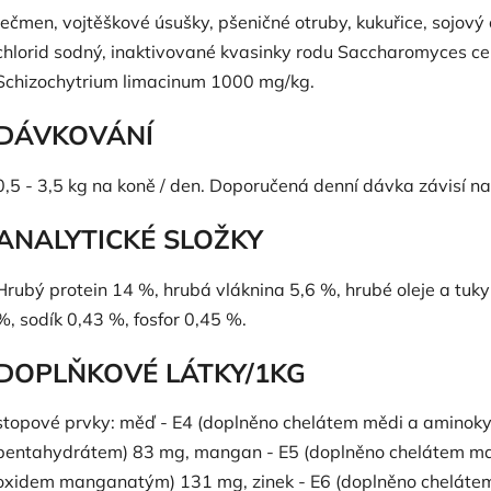
Ječmen, vojtěškové úsušky, pšeničné otruby, kukuřice, sojový o
chlorid sodný, inaktivované kvasinky rodu Saccharomyces c
Schizochytrium limacinum 1000 mg/kg.
DÁVKOVÁNÍ
0,5 - 3,5 kg na koně / den. Doporučená denní dávka závisí na
ANALYTICKÉ SLOŽKY
Hrubý protein 14 %, hrubá vláknina 5,6 %, hrubé oleje a tuk
%, sodík 0,43 %, fosfor 0,45 %.
DOPLŇKOVÉ LÁTKY/1KG
stopové prvky: měď - E4 (doplněno chelátem mědi a aminok
pentahydrátem) 83 mg, mangan - E5 (doplněno chelátem m
oxidem manganatým) 131 mg, zinek - E6 (doplněno chelátem