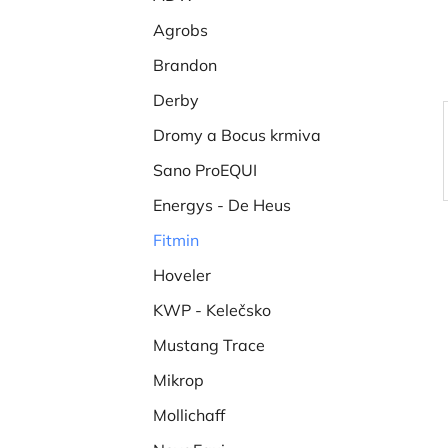
í
Agrobs
p
a
Brandon
n
Derby
e
Dromy a Bocus krmiva
l
Sano ProEQUI
Energys - De Heus
Fitmin
Hoveler
KWP - Kelečsko
Mustang Trace
Mikrop
Mollichaff