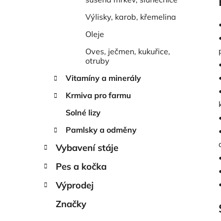
Výlisky, karob, křemelina
Oleje
Oves, ječmen, kukuřice,
otruby
Vitamíny a minerály
Krmiva pro farmu
Solné lizy
Pamlsky a odměny
Vybavení stáje
Pes a kočka
Výprodej
Značky