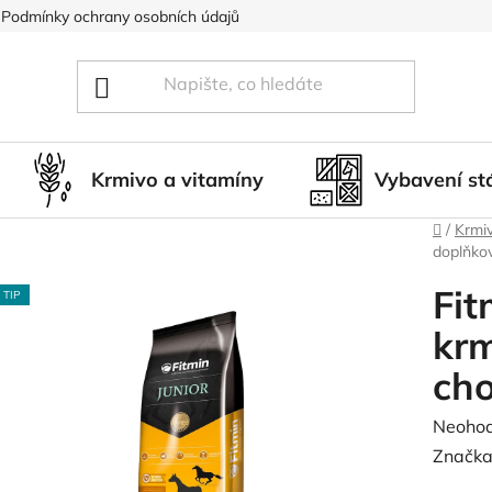
Podmínky ochrany osobních údajů
Blog
Hodnocení obcho
Krmivo a vitamíny
Vybavení st
Domů
/
Krmiv
doplňkov
Fit
TIP
krm
cho
Průměr
Neoho
hodnoc
Značka
produk