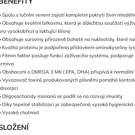
BENEFITY
• Spolu s lučním senem zajistí kompletní pokrytí živin mladé
• Obsahuje kvalitní bílkovinu, která je důležitou součástí výži
pro vysokobřezí a laktující klisny
• Obsahuje suroviny přirozeně bohaté na nukleotidy, které n
• Kvalita proteinu je podpořena přídavkem aminokyseliny lys
• Fitmin faktor posiluje funkci zažívacího systému, podporuje
krmiva
• Obohacení o OMEGA 3 MK ( EPA, DHA) přispívá k normální f
• Vyvazovač toxinů produkovaných plísněmi pomáhá kontrolov
absorpci
• Oligosacharidy mananů se podílí se na rozvoji imunity
• Díky tepelné stabilizaci je zabezpečená vysoká hygienická 
• Vysoká chutnost
SLOŽENÍ