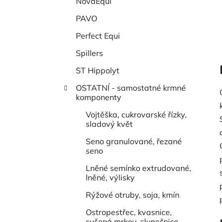
NovaEqui
PAVO
Perfect Equi
Spillers
ST Hippolyt
OSTATNÍ - samostatné krmné
komponenty
Vojtěška, cukrovarské řízky,
sladový květ
Seno granulované, řezané
seno
Lněné semínko extrudované,
lněné, výlisky
Rýžové otruby, soja, kmín
Ostropestřec, kvasnice,
sušená mrkev, slunečnice