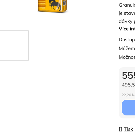
Granul
je
je sta
0,0
dávky p
z
Více in
5
hvězdi
Dostup
Můžeme
Možnos
55
495,5
Měrná c
22,20 Kč
Tisk