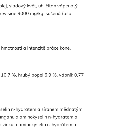
lej, sladový květ, uhličitan vápenatý,
erevisiae 9000 mg/kg, sušená řasa
 hmotnosti a intenzitě práce koně.
y 10,7 %, hrubý popel 6,9 %, vápník 0,77
yselin n-hydrátem a síranem měďnatým
anganu a aminokyselin n-hydrátem a
 zinku a aminokyselin n-hydrátem a