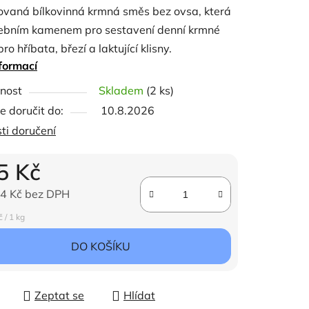
ovaná bílkovinná krmná směs bez ovsa, která
vebním kamenem pro sestavení denní krmné
ro hříbata, březí a laktující klisny.
formací
ček.
nost
Skladem
(2 ks)
 doručit do:
10.8.2026
ti doručení
5 Kč
4 Kč bez DPH
ena:
 / 1 kg
DO KOŠÍKU
Zeptat se
Hlídat