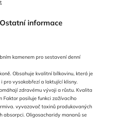
t
Ostatní informace
vebním kamenem pro sestavení denní
oně. Obsahuje kvalitní bílkovinu, která je
 pro vysokobřezí a laktující klisny.
omáhají zdravému vývoji a růstu. Kvalita
 Faktor posiluje funkci zažívacího
 krmiva. vyvazovač toxinů produkovaných
ch absorpci. Oligosacharidy mananů se