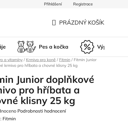
Přihlášení
Registrace
du
Doprava a platba
Nepřevzetí zásilky
Vrácení a r
PRÁZDNÝ KOŠÍK
NÁKUPNÍ
KOŠÍK
áje
Pes a kočka
Výprodej
o a vitamíny
/
Krmiva pro koně
/
Fitmin
/
Fitmin Junior
é krmivo pro hříbata a chovné klisny 25 kg
min Junior doplňkové
ivo pro hříbata a
vné klisny 25 kg
né
dnoceno
Podrobnosti hodnocení
ení
:
Fitmin
tu