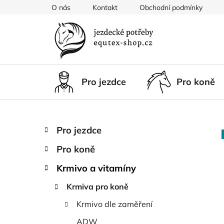
Přejít
O nás
Kontakt
Obchodní podmínky
na
obsah
Pro jezdce
Pro koně
P
K
Přeskočit
Pro jezdce
a
kategorie
o
t
Pro koně
s
e
t
g
Krmivo a vitamíny
r
o
Krmiva pro koně
a
r
i
n
Krmivo dle zaměření
e
n
ADW