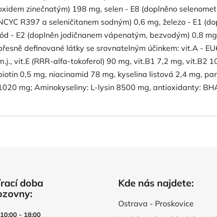
oxidem zinečnatým) 198 mg, selen - E8 (doplněno selenome
NCYC R397 a seleničitanem sodným) 0,6 mg, železo - E1 (do
jód - E2 (doplněn jodičnanem vápenatým, bezvodým) 0,8 mg;
přesně definované látky se srovnatelným účinkem: vit.A - E
m.j., vit.E (RRR-alfa-tokoferol) 90 mg, vit.B1 7,2 mg, vit.B2 
biotin 0,5 mg, niacinamid 78 mg, kyselina listová 2,4 mg, p
1020 mg; Aminokyseliny: L-lysin 8500 mg, antioxidanty: B
rací doba
Kde nás najdete:
ozovny:
Ostrava - Proskovice
 10:00 - 18:00