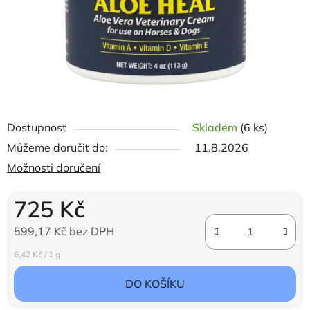
Dostupnost
Skladem
(6 ks)
Můžeme doručit do:
11.8.2026
Možnosti doručení
725 Kč
599,17 Kč bez DPH
Měrná cena:
6,42 Kč / 1 g
DO KOŠÍKU