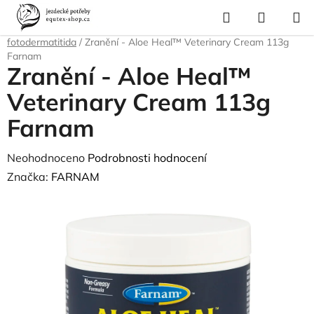
Přejít
Hledat
NÁKUP
na
Domů
/
Pro koně
/
Zdravotní materiál, masti
/
Muchaření, letní vyrážka,
KOŠÍK
obsah
fotodermatitida
/
Zranění - Aloe Heal™ Veterinary Cream 113g
Farnam
Zranění - Aloe Heal™
Veterinary Cream 113g
Farnam
Průměrné
Neohodnoceno
Podrobnosti hodnocení
hodnocení
Značka:
FARNAM
produktu
je
0,0
z
5
hvězdiček.