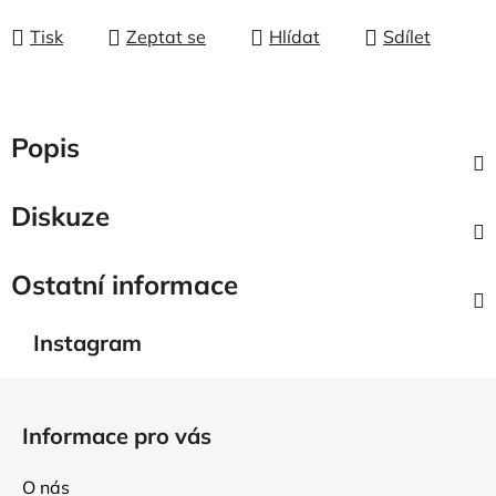
Tisk
Zeptat se
Hlídat
Sdílet
Popis
Diskuze
Ostatní informace
Instagram
Z
á
Informace pro vás
p
a
O nás