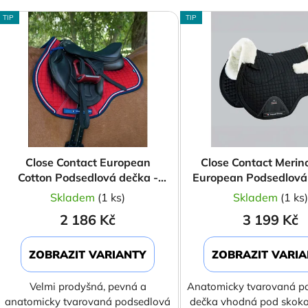
V
TIP
TIP
ý
p
s
p
r
o
d
Close Contact European
Close Contact Merin
u
Cotton Podsedlová dečka -
European Podsedlová
k
GP
GP
Skladem
(1 ks)
Skladem
(1 ks
t
2 186 Kč
3 199 Kč
ů
ZOBRAZIT VARIANTY
ZOBRAZIT VARI
Velmi prodyšná, pevná a
Anatomicky tvarovaná p
anatomicky tvarovaná podsedlová
dečka vhodná pod skoko