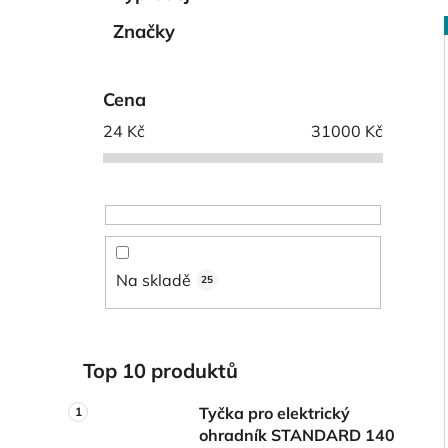
í
p
Značky
a
n
i
Cena
e
l
24
Kč
31000
Kč
Na skladě
25
Top 10 produktů
Tyčka pro elektrický
ohradník STANDARD 140