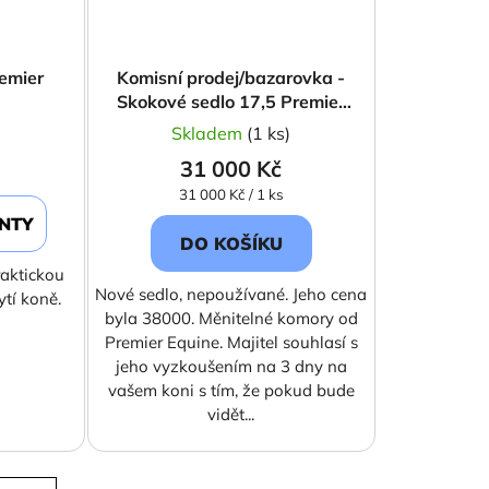
emier
Komisní prodej/bazarovka -
Skokové sedlo 17,5 Premier
Equine Chamonix Brown
)
Skladem
(1 ks)
31 000 Kč
Měrná
31 000 Kč / 1 ks
cena:
ANTY
DO KOŠÍKU
raktickou
Nové sedlo, nepoužívané. Jeho cena
tí koně.
byla 38000. Měnitelné komory od
Premier Equine. Majitel souhlasí s
jeho vyzkoušením na 3 dny na
vašem koni s tím, že pokud bude
vidět...