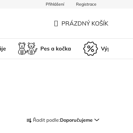
Přihlášení
Registrace
du
Doprava a platba
Nepřevzetí zásilky
Vrácení a r
PRÁZDNÝ KOŠÍK
NÁKUPNÍ
KOŠÍK
áje
Pes a kočka
Výprodej
Ř
Řadit podle:
Doporučujeme
a
z