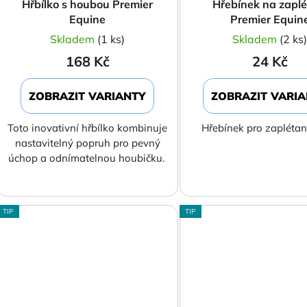
Hřbílko s houbou Premier
Hřebínek na zaplé
Equine
Premier Equin
Skladem
(1 ks)
Skladem
(2 ks
168 Kč
24 Kč
ZOBRAZIT VARIANTY
ZOBRAZIT VARI
Toto inovativní hřbílko kombinuje
Hřebínek pro zaplétan
nastavitelný popruh pro pevný
úchop a odnímatelnou houbičku.
TIP
TIP