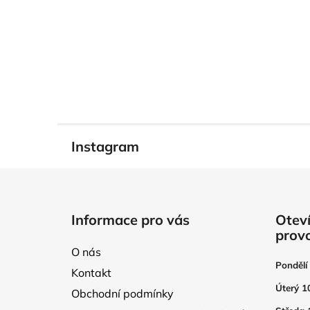
Instagram
Z
á
Informace pro vás
Oteví
p
prov
a
O nás
t
Pondělí
Kontakt
í
Úterý 1
Obchodní podmínky