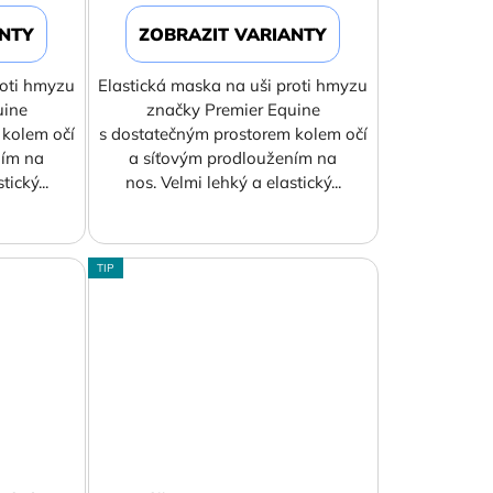
ANTY
ZOBRAZIT VARIANTY
roti hmyzu
Elastická maska na uši proti hmyzu
uine
značky Premier Equine
 kolem očí
s dostatečným prostorem kolem očí
ním na
a síťovým prodloužením na
ický...
nos. Velmi lehký a elastický...
TIP