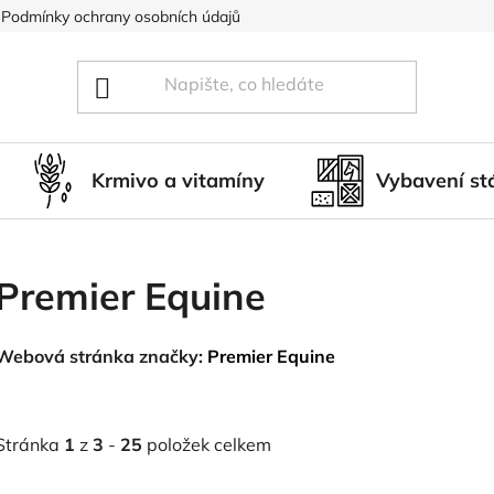
Podmínky ochrany osobních údajů
Blog
Hodnocení obcho
Krmivo a vitamíny
Vybavení st
Premier Equine
Webová stránka značky:
Premier Equine
Stránka
1
z
3
-
25
položek celkem