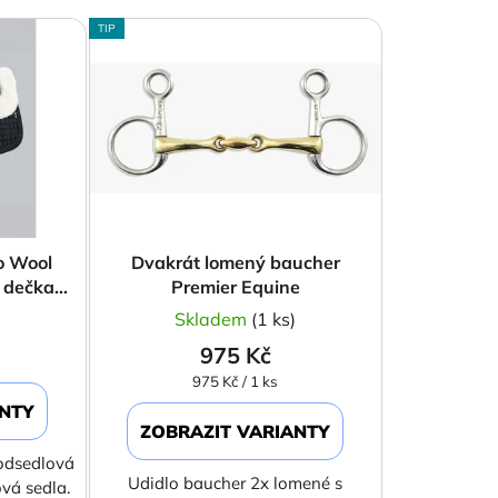
e
TIP
n
í
p
r
o
d
u
k
o Wool
Dvakrát lomený baucher
t
 dečka -
Premier Equine
ů
)
Skladem
(1 ks)
975 Kč
Měrná
975 Kč / 1 ks
cena:
ANTY
ZOBRAZIT VARIANTY
odsedlová
Udidlo baucher 2x lomené s
vá sedla.