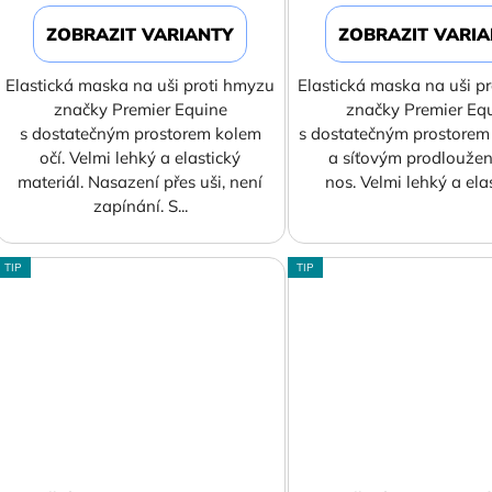
ZOBRAZIT VARIANTY
ZOBRAZIT VARI
Elastická maska na uši proti hmyzu
Elastická maska na uši p
značky Premier Equine
značky Premier Eq
s dostatečným prostorem kolem
s dostatečným prostorem
očí. Velmi lehký a elastický
a síťovým prodlouže
materiál. Nasazení přes uši, není
nos. Velmi lehký a elast
zapínání. S...
TIP
TIP