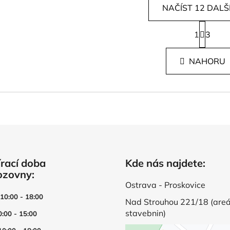
NAČÍST 12 DALŠ
S
1
t
3
O
r
v
á
l
NAHORU
n
á
k
d
o
v
a
á
c
n
í
í
p
r
v
rací doba
Kde nás najdete:
k
ozovny:
y
v
Ostrava - Proskovice
ý
 10:00 - 18:00
Nad Strouhou 221/18 (areá
p
stavebnin)
0:00 - 15:00
i