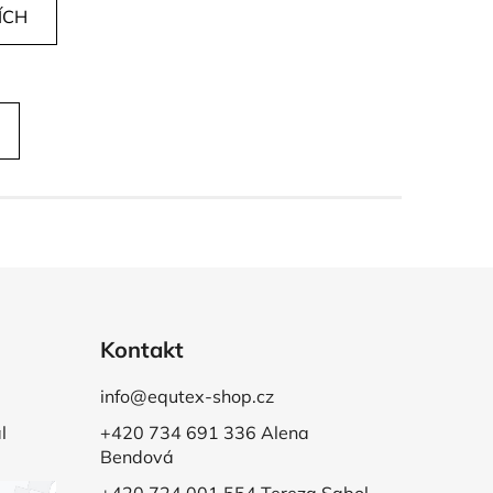
ÍCH
Kontakt
info@equtex-shop.cz
l
+420 734 691 336 Alena
Bendová
+420 724 001 554 Tereza Sabol