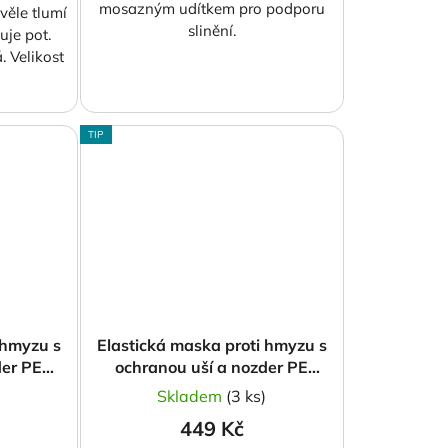
mosazným udítkem pro podporu
věle tlumí
slinění.
uje pot.
. Velikost
TIP
 hmyzu s
Elastická maska proti hmyzu s
der PE
ochranou uší a nozder PE
ndy
Comfort, teal
)
Skladem
(3 ks)
449 Kč