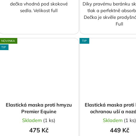
dečka vhodná pod skokové
Díky pravému beránku sk
sedla. Velikost full
tlak a perfektně absorb
Dečka je skvěle prodyšná
Full
NOVINKA
TIP
TIP
Elastická maska proti hmyzu
Elastická maska proti
Premier Equine
ochranou uší a noz
Comfort, burgu
Skladem
(1 ks)
Skladem
(1 ks
475 Kč
449 Kč