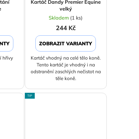
tání
Kartáč Dandy Premier Equine
e
velký
)
Skladem
(1 ks)
244 Kč
ANTY
ZOBRAZIT VARIANTY
í hřívy
Kartáč vhodný na celé tělo koně.
Tento kartáč je vhodný i na
odstranění zaschlých nečistot na
těle koně.
TIP