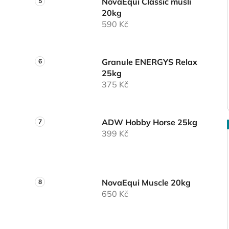
NovaEqui Classic musli
20kg
590 Kč
Granule ENERGYS Relax
25kg
375 Kč
ADW Hobby Horse 25kg
399 Kč
NovaEqui Muscle 20kg
650 Kč