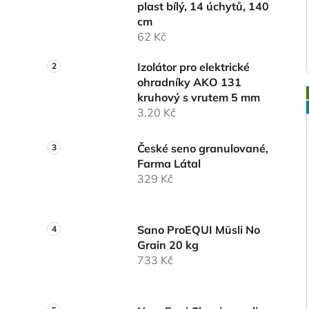
plast bílý, 14 úchytů, 140
cm
62 Kč
Izolátor pro elektrické
ohradníky AKO 131
kruhový s vrutem 5 mm
3,20 Kč
České seno granulované,
Farma Látal
329 Kč
Sano ProEQUI Müsli No
Grain 20 kg
733 Kč