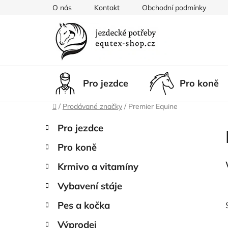
Přejít
O nás
Kontakt
Obchodní podmínky
na
obsah
Pro jezdce
Pro koně
Domů
/
Prodávané značky
/
Premier Equine
P
K
Přeskočit
Pro jezdce
a
kategorie
o
t
Pro koně
s
e
t
g
Krmivo a vitamíny
r
o
Vybavení stáje
a
r
i
n
Pes a kočka
e
n
Výprodej