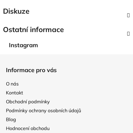
Diskuze
Ostatní informace
Instagram
Z
á
Informace pro vás
p
a
O nás
t
Kontakt
í
Obchodní podmínky
Podmínky ochrany osobních údajů
Blog
Hodnocení obchodu