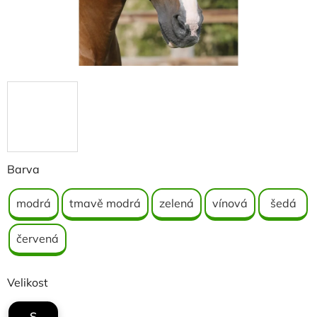
Barva
modrá
tmavě modrá
zelená
vínová
šedá
červená
Velikost
S