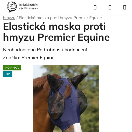
Přejít
Hledat
NÁKUP
na
Domů
/
Pro koně
/
Ochrana proti hmyzu a parazitům
/
Masky proti
KOŠÍK
obsah
hmyzu
/
Elastická maska proti hmyzu Premier Equine
Elastická maska proti
hmyzu Premier Equine
Průměrné
Neohodnoceno
Podrobnosti hodnocení
hodnocení
Značka:
Premier Equine
produktu
NOVINKA
je
TIP
0,0
z
5
hvězdiček.