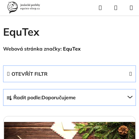
Přejít
Hledat
NÁKUP
na
Domů
/
Prodávané značky
/
EquTex
KOŠÍK
obsah
EquTex
Webová stránka značky:
EquTex
OTEVŘÍT FILTR
Ř
Řadit podle:
Doporučujeme
a
z
V
e
ý
n
p
í