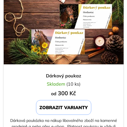
i
p
s
r
p
o
r
d
o
u
d
k
u
t
k
ů
t
ů
Dárkový poukaz
Skladem
(10 ks)
300 Kč
od
ZOBRAZIT VARIANTY
Dárková poukázka na nákup libovolného zboží na kamenné
prodejně a nebo přes e-shop. Platnost poukazu je vždy 6