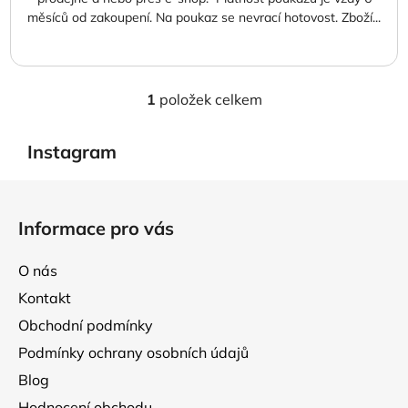
měsíců od zakoupení. Na poukaz se nevrací hotovost. Zboží...
1
položek celkem
O
v
l
Instagram
á
d
Z
a
á
Informace pro vás
c
p
í
a
p
O nás
t
r
Kontakt
í
v
Obchodní podmínky
k
y
Podmínky ochrany osobních údajů
v
Blog
ý
Hodnocení obchodu