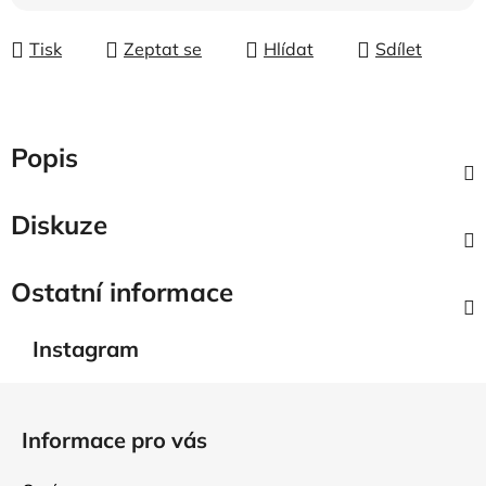
Tisk
Zeptat se
Hlídat
Sdílet
Popis
Diskuze
Ostatní informace
Instagram
Z
á
Informace pro vás
p
a