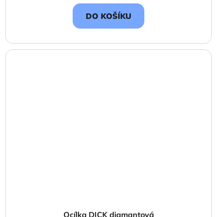
DO KOŠÍKU
Ocílka DICK diamantová