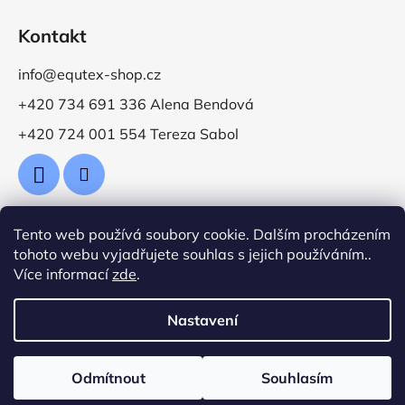
Kontakt
info@equtex-shop.cz
+420 734 691 336 Alena Bendová
+420 724 001 554 Tereza Sabol
Tento web používá soubory cookie. Dalším procházením
Přijímáme online platby
tohoto webu vyjadřujete souhlas s jejich používáním..
Více informací
zde
.
Nastavení
Vytvořil Shoptet
Odmítnout
Souhlasím
Copyright 2026
Jezdecké potřeby EquTex
. Všechna
práva vyhrazena.
Upravit nastavení cookies