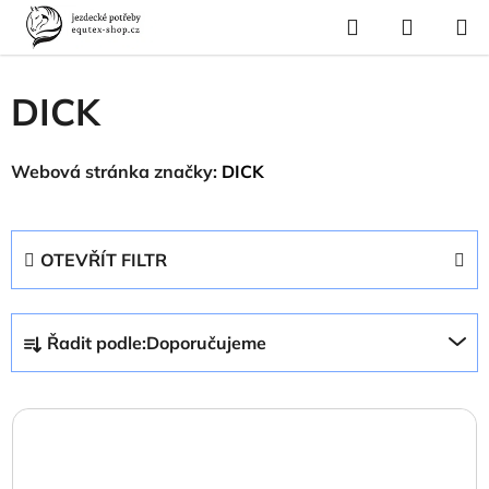
Přejít
Hledat
NÁKUP
na
Domů
/
Prodávané značky
/
DICK
KOŠÍK
obsah
DICK
Webová stránka značky:
DICK
OTEVŘÍT FILTR
Ř
Řadit podle:
Doporučujeme
a
z
V
e
ý
n
p
í