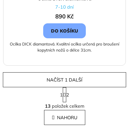
7-10 dní
890 Kč
DO KOŠÍKU
Ocílka DICK diamantová. Kvalitní ocílka určená pro broušení
kopytních nožů o délce 31cm.
NAČÍST 1 DALŠÍ
S
1
t
2
r
O
á
13
položek celkem
v
n
l
k
NAHORU
á
o
d
v