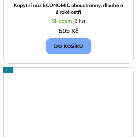
Kopytní nůž ECONOMIC oboustranný, dlouhé a
široké ostří
Skladem
(6 ks)
505 Kč
DO KOŠÍKU
TIP