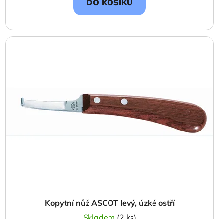
DO KOŠÍKU
Kopytní nůž ASCOT levý, úzké ostří
Skladem
(2 ks)