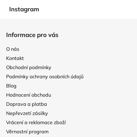
a
á
Instagram
c
n
í
í
Z
p
á
r
Informace pro vás
p
v
k
a
O nás
y
t
v
Kontakt
í
ý
Obchodní podmínky
p
Podmínky ochrany osobních údajů
i
s
Blog
u
Hodnocení obchodu
Doprava a platba
Nepřevzetí zásilky
Vrácení a reklamace zboží
Věrnostní program