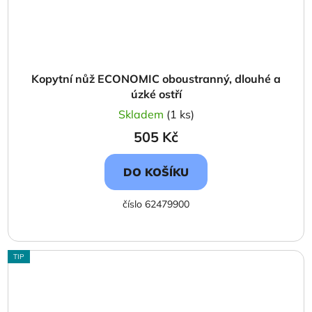
Kopytní nůž ECONOMIC oboustranný, dlouhé a
úzké ostří
Skladem
(1 ks)
505 Kč
DO KOŠÍKU
číslo 62479900
TIP