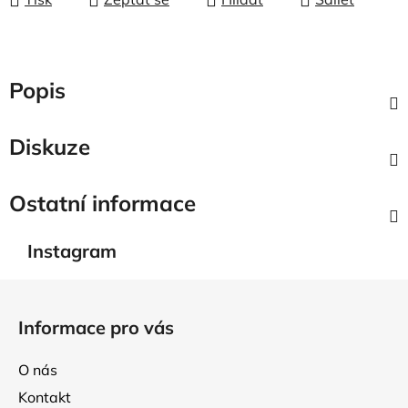
Popis
Diskuze
Ostatní informace
Instagram
Z
á
Informace pro vás
p
a
O nás
t
Kontakt