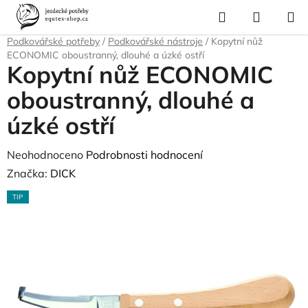
Přejít
Hledat
NÁKUP
na
Domů
/
Pro koně
/
Péče o srst, kopyta, úložné boxy a tašky
/
KOŠÍK
obsah
Podkovářské potřeby
/
Podkovářské nástroje
/
Kopytní nůž
ECONOMIC oboustranný, dlouhé a úzké ostří
Kopytní nůž ECONOMIC
oboustranný, dlouhé a
úzké ostří
Průměrné
Neohodnoceno
Podrobnosti hodnocení
hodnocení
Značka:
DICK
produktu
TIP
je
0,0
z
5
hvězdiček.