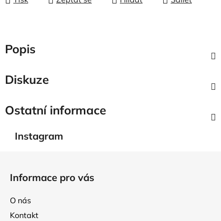
Popis
Diskuze
Ostatní informace
Instagram
Z
á
Informace pro vás
p
a
O nás
t
Kontakt