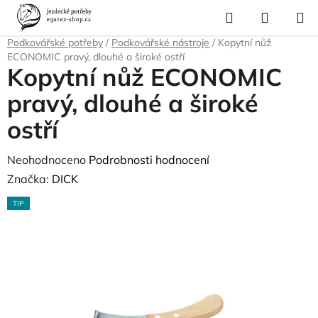
Přejít
Hledat
NÁKUP
na
Domů
/
Pro koně
/
Péče o srst, kopyta, úložné boxy a tašky
/
KOŠÍK
obsah
Podkovářské potřeby
/
Podkovářské nástroje
/
Kopytní nůž
ECONOMIC pravý, dlouhé a široké ostří
Kopytní nůž ECONOMIC
pravý, dlouhé a široké
ostří
Průměrné
Neohodnoceno
Podrobnosti hodnocení
hodnocení
Značka:
DICK
produktu
TIP
je
0,0
z
5
hvězdiček.