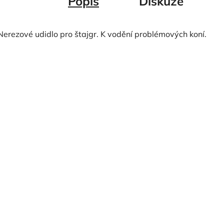
Popis
Diskuze
Nerezové udidlo pro štajgr. K vodění problémových koní.