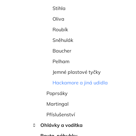
í
Stihla
p
a
Oliva
n
Roubík
e
Sněhulák
l
Baucher
Pelham
Jemné plastové tyčky
Hackamore a jiná udidla
Poprsáky
Martingal
Příslušenství
Ohlávky a vodítka
Pouta, náhubky