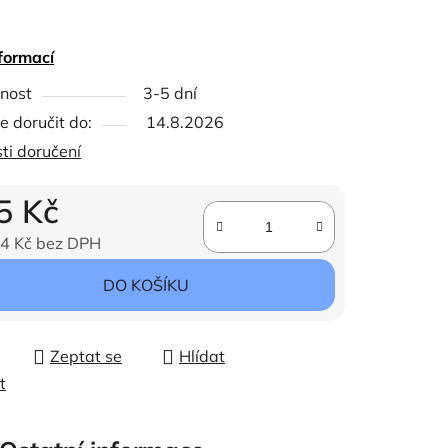
formací
ček.
nost
3-5 dní
 doručit do:
14.8.2026
ti doručení
5 Kč
4 Kč bez DPH
ena:
DO KOŠÍKU
Zeptat se
Hlídat
t