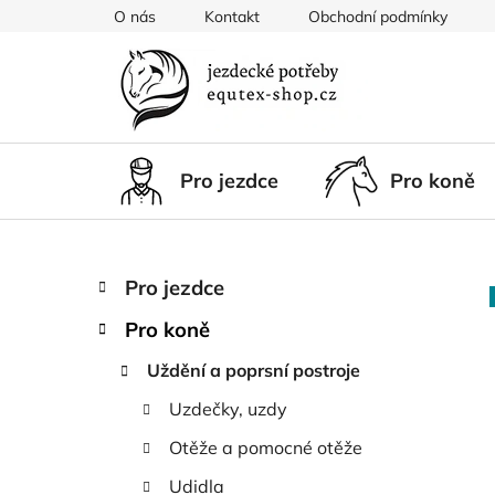
Přejít
O nás
Kontakt
Obchodní podmínky
na
obsah
Pro jezdce
Pro koně
P
K
Přeskočit
Pro jezdce
a
kategorie
o
t
Pro koně
s
e
t
g
Uždění a poprsní postroje
r
o
Uzdečky, uzdy
a
r
i
n
Otěže a pomocné otěže
e
n
Udidla