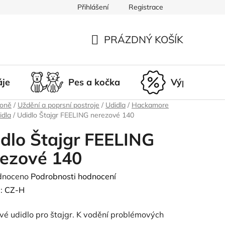
Přihlášení
Registrace
du
Doprava a platba
Nepřevzetí zásilky
Vrácení a r
PRÁZDNÝ KOŠÍK
NÁKUPNÍ
KOŠÍK
áje
Pes a kočka
Výprodej
koně
/
Uždění a poprsní postroje
/
Udidla
/
Hackamore
idla
/
Udidlo Štajgr FEELING nerezové 140
dlo Štajgr FEELING
rezové 140
né
dnoceno
Podrobnosti hodnocení
ení
:
CZ-H
tu
vé udidlo pro štajgr. K vodění problémových