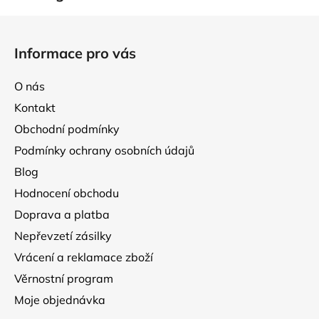
Z
á
Informace pro vás
p
a
O nás
t
Kontakt
í
Obchodní podmínky
Podmínky ochrany osobních údajů
Blog
Hodnocení obchodu
Doprava a platba
Nepřevzetí zásilky
Vrácení a reklamace zboží
Věrnostní program
Moje objednávka