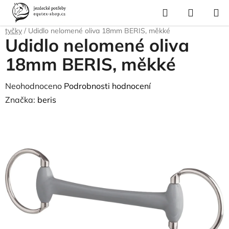
Přejít
Hledat
NÁKUP
na
Domů
/
Pro koně
/
Uždění a poprsní postroje
/
Udidla
/
Jemné plastové
KOŠÍK
obsah
tyčky
/
Udidlo nelomené oliva 18mm BERIS, měkké
Udidlo nelomené oliva
18mm BERIS, měkké
Průměrné
Neohodnoceno
Podrobnosti hodnocení
hodnocení
Značka:
beris
produktu
je
0,0
z
5
hvězdiček.