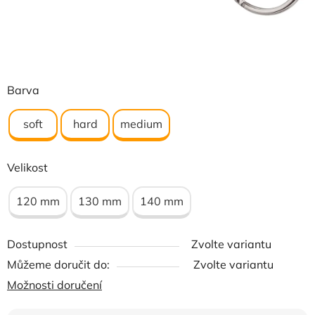
Barva
soft
hard
medium
Velikost
120 mm
130 mm
140 mm
Dostupnost
Zvolte variantu
Můžeme doručit do:
Zvolte variantu
Možnosti doručení