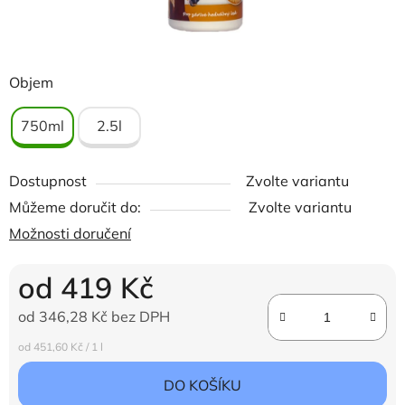
Objem
750ml
2.5l
Dostupnost
Zvolte variantu
Můžeme doručit do:
Zvolte variantu
Možnosti doručení
od
419 Kč
od
346,28 Kč
bez DPH
Měrná cena:
od 451,60 Kč / 1 l
DO KOŠÍKU