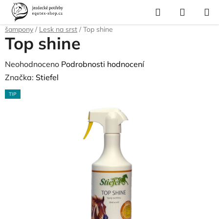
Přejít
Hledat
NÁKUP
na
Domů
/
Pro koně
/
Péče o srst, kopyta, úložné boxy a tašky
/
Lesky a
KOŠÍK
obsah
šampony
/
Lesk na srst
/
Top shine
Top shine
Průměrné
Neohodnoceno
Podrobnosti hodnocení
hodnocení
Značka:
Stiefel
produktu
TIP
je
0,0
z
5
hvězdiček.