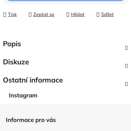
Tisk
Zeptat se
Hlídat
Sdílet
Popis
Diskuze
Ostatní informace
Instagram
Z
á
Informace pro vás
p
a