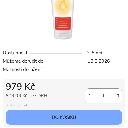
Dostupnost
3-5 dní
Můžeme doručit do:
13.8.2026
Možnosti doručení
979 Kč
809,09 Kč bez DPH
Měrná cena:
3,92 Kč / 1 ml
DO KOŠÍKU