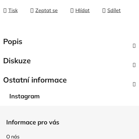
Tisk
Zeptat se
Hlídat
Sdílet
Popis
Diskuze
Ostatní informace
Instagram
Z
á
Informace pro vás
p
a
O nás