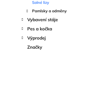
Solné lizy
p
a
Pamlsky a odměny
n
Vybavení stáje
e
l
Pes a kočka
Výprodej
Značky