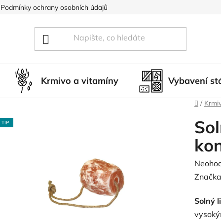
Podmínky ochrany osobních údajů
Blog
Hodnocení obcho
Krmivo a vitamíny
Vybavení st
Domů
/
Krmiv
Sol
TIP
ko
Průměr
Neoho
hodnoc
Značka
produk
Solný 
je
vysoký
0,0