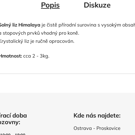
Popis
Diskuze
Solný liz Himalaya
je čistě přírodní surovina s vysokým obs
a stopových prvků vhodný pro koně.
Krystalický liz je ručně opracován.
Hmotnost:
cca 2 - 3kg.
rací doba
Kde nás najdete:
ozovny:
Ostrava - Proskovice