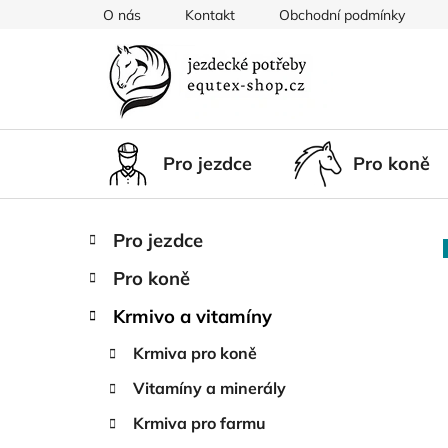
Přejít
O nás
Kontakt
Obchodní podmínky
na
obsah
Pro jezdce
Pro koně
P
K
Přeskočit
Pro jezdce
a
kategorie
o
t
Pro koně
s
e
t
g
Krmivo a vitamíny
r
o
Krmiva pro koně
a
r
i
n
Vitamíny a minerály
e
n
Krmiva pro farmu
í