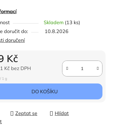
formací
ček.
nost
Skladem
(13 ks)
 doručit do:
10.8.2026
ti doručení
9 Kč
1 Kč bez DPH
ena:
/ 1 g
DO KOŠÍKU
Zeptat se
Hlídat
t