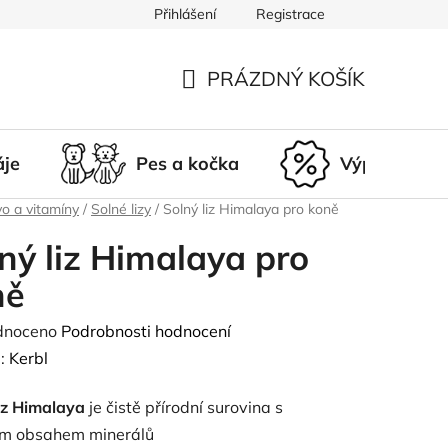
Přihlášení
Registrace
du
Doprava a platba
Nepřevzetí zásilky
Vrácení a r
PRÁZDNÝ KOŠÍK
NÁKUPNÍ
KOŠÍK
áje
Pes a kočka
Výprodej
o a vitamíny
/
Solné lizy
/
Solný liz Himalaya pro koně
ný liz Himalaya pro
ně
né
dnoceno
Podrobnosti hodnocení
ení
:
Kerbl
tu
liz Himalaya
je čistě přírodní surovina s
m obsahem minerálů