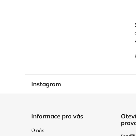
Instagram
Z
á
Informace pro vás
Oteví
p
prov
a
O nás
t