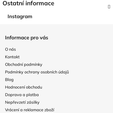
Ostatní informace
Instagram
Z
á
Informace pro vás
p
a
O nás
t
Kontakt
í
Obchodní podmínky
Podmínky ochrany osobních údajů
Blog
Hodnocení obchodu
Doprava a platba
Nepřevzetí zásilky
Vrácení a reklamace zboží