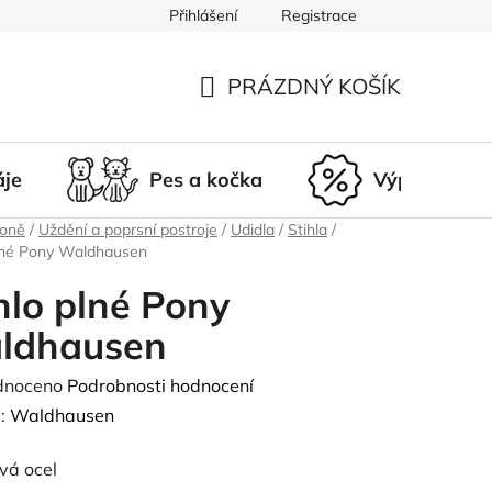
Přihlášení
Registrace
du
Doprava a platba
Nepřevzetí zásilky
Vrácení a r
PRÁZDNÝ KOŠÍK
NÁKUPNÍ
KOŠÍK
áje
Pes a kočka
Výprodej
koně
/
Uždění a poprsní postroje
/
Udidla
/
Stihla
/
plné Pony Waldhausen
hlo plné Pony
ldhausen
né
dnoceno
Podrobnosti hodnocení
ení
:
Waldhausen
tu
vá ocel