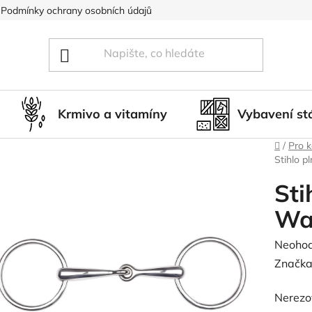
Podmínky ochrany osobních údajů
Blog
Hodnocení obcho
Krmivo a vitamíny
Vybavení st
Domů
/
Pro 
Stihlo 
Sti
Wa
Průměr
Neoho
hodnoc
Značka
produk
Nerezo
je