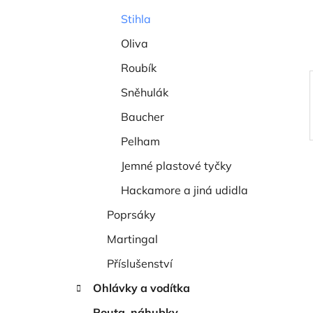
í
Stihla
p
a
Oliva
n
Roubík
e
Sněhulák
l
Baucher
Pelham
Jemné plastové tyčky
Hackamore a jiná udidla
Poprsáky
Martingal
Příslušenství
Ohlávky a vodítka
Pouta, náhubky