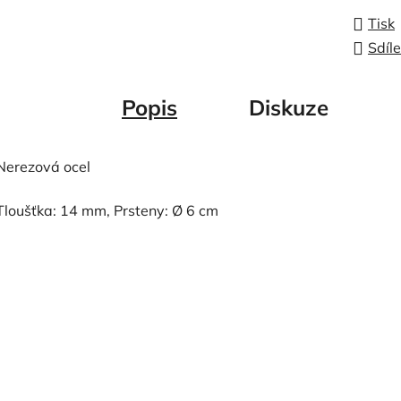
Tisk
Sdíle
Popis
Diskuze
Nerezová ocel
Tloušťka: 14 mm, Prsteny: Ø 6 cm