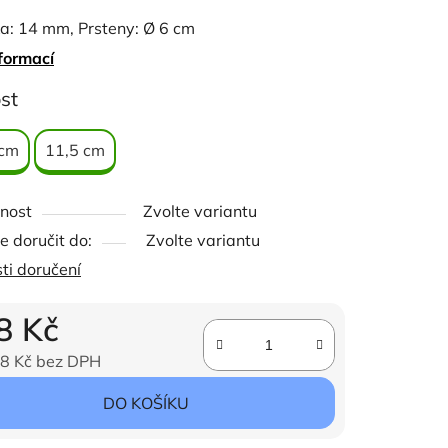
ka: 14 mm, Prsteny: Ø 6 cm
formací
ček.
st
 cm
11,5 cm
nost
Zvolte variantu
 doručit do:
Zvolte variantu
ti doručení
8 Kč
8 Kč bez DPH
ena:
DO KOŠÍKU