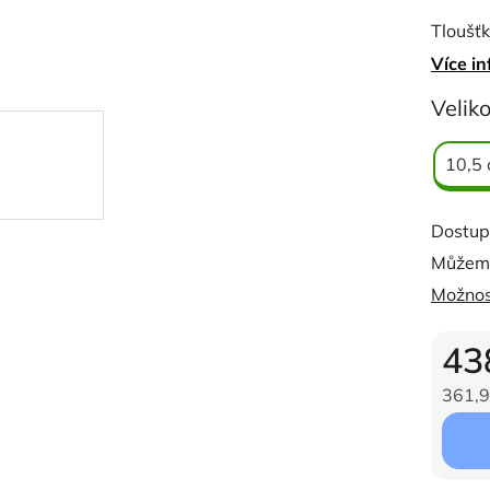
0,0
Tloušť
z
Více in
5
hvězdi
Veliko
10,5
Dostup
Můžeme
Možnos
43
361,9
Měrná c