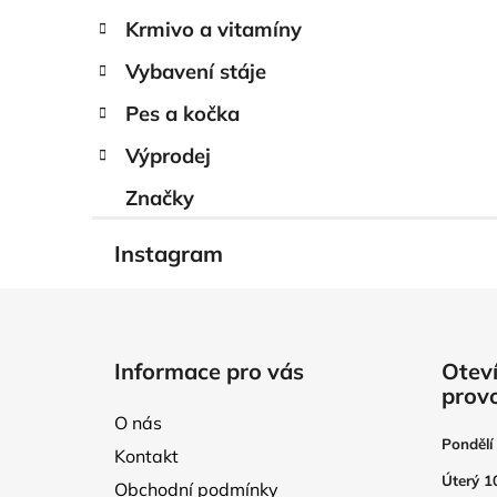
Krmivo a vitamíny
Vybavení stáje
Pes a kočka
Výprodej
Značky
Instagram
Z
á
Informace pro vás
Oteví
p
prov
a
O nás
t
Pondělí
Kontakt
í
Úterý 1
Obchodní podmínky