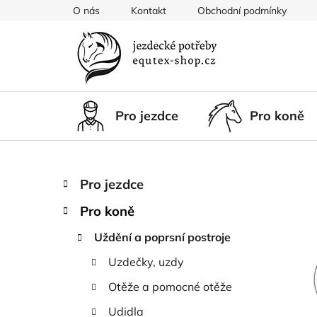
Přejít
O nás
Kontakt
Obchodní podmínky
na
obsah
Pro jezdce
Pro koně
P
K
Přeskočit
Pro jezdce
a
kategorie
o
t
Pro koně
s
e
t
g
Uždění a poprsní postroje
r
o
Uzdečky, uzdy
a
r
i
n
Otěže a pomocné otěže
e
n
Udidla