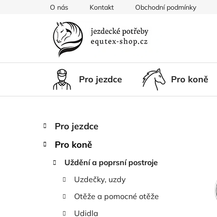
Přejít
O nás
Kontakt
Obchodní podmínky
na
obsah
Pro jezdce
Pro koně
P
K
Přeskočit
Pro jezdce
a
kategorie
o
t
Pro koně
s
e
t
g
Uždění a poprsní postroje
r
o
Uzdečky, uzdy
a
r
i
n
Otěže a pomocné otěže
e
n
Udidla