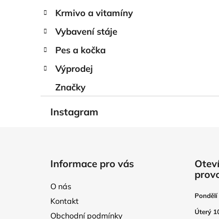
Krmivo a vitamíny
Vybavení stáje
Pes a kočka
Výprodej
Značky
Instagram
Z
á
Informace pro vás
Oteví
p
prov
a
O nás
t
Pondělí
Kontakt
í
Úterý 1
Obchodní podmínky