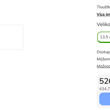
0,0
Tloušť
z
Více in
5
hvězdi
Veliko
13,5
Dostup
Můžeme
Možnos
52
434,7
Měrná c