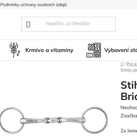
Podmínky ochrany osobních údajů
Blog
Hodnocení obcho
Krmivo a vitamíny
Vybavení st
Domů
/
Pro 
Stihlo 
Sti
Br
Průměr
Neoho
hodnoc
Značka
produk
2x lom
je