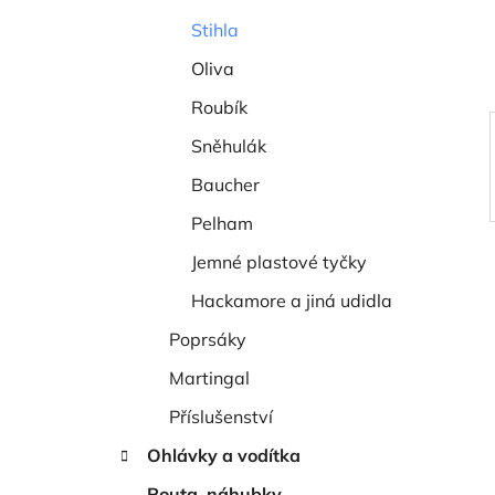
í
Stihla
p
a
Oliva
n
Roubík
e
Sněhulák
l
Baucher
Pelham
Jemné plastové tyčky
Hackamore a jiná udidla
Poprsáky
Martingal
Příslušenství
Ohlávky a vodítka
Pouta, náhubky