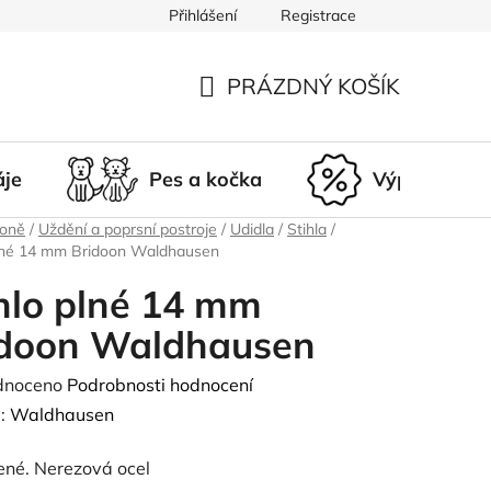
Přihlášení
Registrace
du
Doprava a platba
Nepřevzetí zásilky
Vrácení a r
PRÁZDNÝ KOŠÍK
NÁKUPNÍ
KOŠÍK
áje
Pes a kočka
Výprodej
koně
/
Uždění a poprsní postroje
/
Udidla
/
Stihla
/
plné 14 mm Bridoon Waldhausen
hlo plné 14 mm
idoon Waldhausen
né
dnoceno
Podrobnosti hodnocení
ení
:
Waldhausen
tu
ené. Nerezová ocel