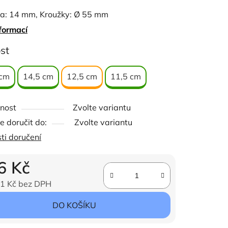
ka: 14 mm, Kroužky: Ø 55 mm
formací
ček.
st
 cm
14,5 cm
12,5 cm
11,5 cm
nost
Zvolte variantu
 doručit do:
Zvolte variantu
ti doručení
6 Kč
1 Kč bez DPH
ena:
DO KOŠÍKU