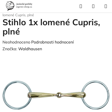
Přejít
Hledat
NÁKUP
na
Domů
/
Pro koně
/
Uždění a poprsní postroje
/
Udidla
/
Stihla
/
Stihlo 1x
KOŠÍK
obsah
lomené Cupris, plné
Stihlo 1x lomené Cupris,
plné
Průměrné
Neohodnoceno
Podrobnosti hodnocení
hodnocení
Značka:
Waldhausen
produktu
je
0,0
z
5
hvězdiček.