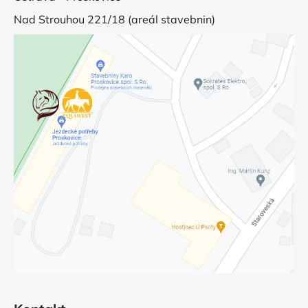
Nad Strouhou 221/18 (areál stavebnin)