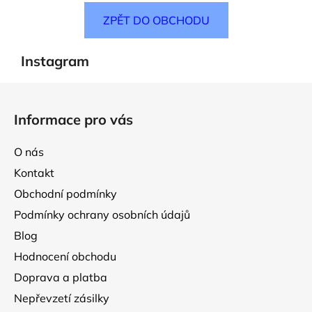
ZPĚT DO OBCHODU
Instagram
Z
á
Informace pro vás
p
a
O nás
t
Kontakt
í
Obchodní podmínky
Podmínky ochrany osobních údajů
Blog
Hodnocení obchodu
Doprava a platba
Nepřevzetí zásilky