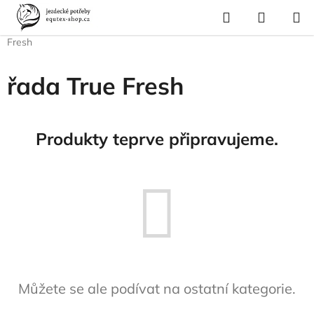
Přejít
Hledat
NÁKUP
na
Domů
/
Pes a kočka
/
Pes - výživa
/
Granule
/
Carnilove
/
řada True
KOŠÍK
obsah
Fresh
řada True Fresh
Produkty teprve připravujeme.
Můžete se ale podívat na ostatní kategorie.