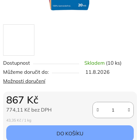
Dostupnost
Skladem
(10 ks)
Můžeme doručit do:
11.8.2026
Možnosti doručení
867 Kč
774,11 Kč bez DPH
Měrná cena:
43,35 Kč / 1 kg
DO KOŠÍKU