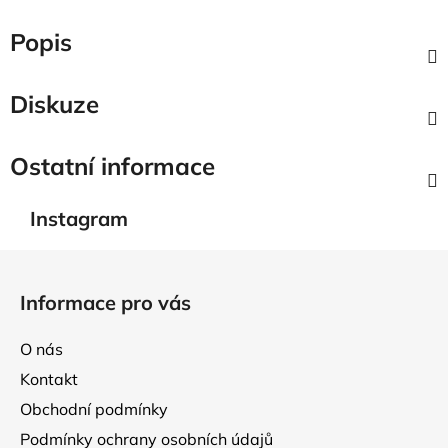
Popis
Diskuze
Ostatní informace
Instagram
Z
á
Informace pro vás
p
a
O nás
t
Kontakt
í
Obchodní podmínky
Podmínky ochrany osobních údajů