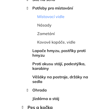
í
p
Potřeby pro místování
a
Místovací vidle
n
Násady
e
l
Zametání
Kovové kopáče, vidle
Lapače hmyzu, postřiky proti
hmyzu
Proti okusu stájí, podestýlka,
karabiny
Věšáky na postroje, držáky na
sedla
Ohrada
Jízdárna a stáj
Pes a kočka