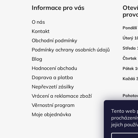
á
Informace pro vás
Oteví
p
prov
a
O nás
t
Pondělí
Kontakt
í
Úterý 1
Obchodní podmínky
Středa 
Podmínky ochrany osobních údajů
Blog
Čtvrtek
Hodnocení obchodu
Pátek 1
Doprava a platba
Každá 3
Nepřevzetí zásilky
Vrácení a reklamace zboží
Pohotov
otevřen
Věrnostní program
250Kč
Tento web 
Moje objednávka
procházení
jejich použ