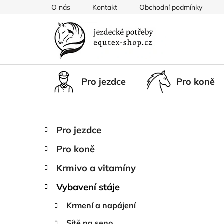
Přejít
O nás
Kontakt
Obchodní podmínky
na
obsah
Pro jezdce
Pro koně
P
K
Přeskočit
Pro jezdce
a
kategorie
o
t
Pro koně
s
e
t
g
Krmivo a vitamíny
r
o
Vybavení stáje
a
r
i
n
Krmení a napájení
e
n
Sítě na seno