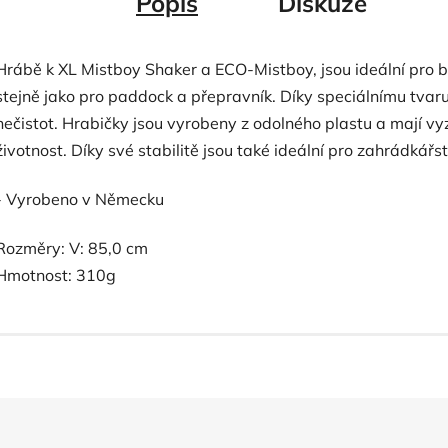
Popis
Diskuze
Hrábě k XL Mistboy Shaker a ECO-Mistboy, jsou ideální pro bo
stejně jako pro paddock a přepravník. Díky speciálnímu tva
nečistot. Hrabičky jsou vyrobeny z odolného plastu a mají vy
životnost. Díky své stabilitě jsou také ideální pro zahrádkářst
- Vyrobeno v Německu
Rozměry: V: 85,0 cm
Hmotnost: 310g