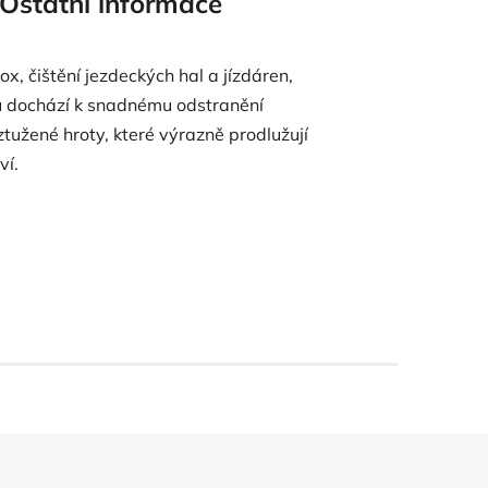
Ostatní informace
x, čištění jezdeckých hal a jízdáren,
ru dochází k snadnému odstranění
ztužené hroty, které výrazně prodlužují
ví.