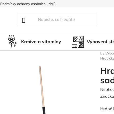
Podmínky ochrany osobních údajů
Blog
Hodnocení obcho
Krmivo a vitamíny
Vybavení st
Domů
/
Vybav
Hrabičk
Hra
sa
Průměr
Neoho
hodnoc
Značka
produk
Hrábě 
je