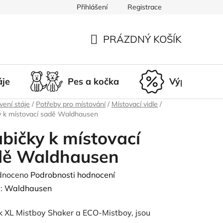
Přihlášení
Registrace
du
Doprava a platba
Nepřevzetí zásilky
Vrácení a r
PRÁZDNÝ KOŠÍK
NÁKUPNÍ
KOŠÍK
áje
Pes a kočka
Výprodej
ení stáje
/
Potřeby pro místování
/
Místovací vidle
/
y k místovací sadě Waldhausen
bičky k místovací
dě Waldhausen
né
dnoceno
Podrobnosti hodnocení
ení
:
Waldhausen
tu
k XL Mistboy Shaker a ECO-Mistboy, jsou