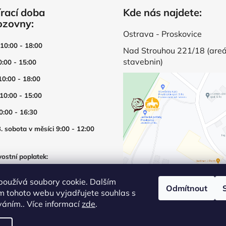
rací doba
Kde nás najdete:
ozovny:
Ostrava - Proskovice
 10:00 - 18:00
Nad Strouhou 221/18 (areá
stavebnin)
0:00 - 15:00
10:00 - 18:00
 10:00 - 15:00
0:00 - 16:30
. sobota v měsíci 9:00 - 12:00
ostní poplatek:
í prodejny mimo otevírací dobu
používá soubory cookie. Dalším
Odmítnout
m tohoto webu vyjadřujete souhlas s
íváním.. Více informací
zde
.