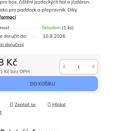
 pro box, čištění jezdeckých hal a jízdáren,
jako pro paddock a přepravník. Díky
formací
lnímu tvaru dochází k snadnému odstranění
t. Hrabičky jsou vyrobeny z odolného plastu a
ček.
nost
Skladem
(1 ks)
ztužené hroty, které výrazně prodlužují
 doručit do:
10.8.2026
st. Díky své stabilitě jsou také ideální pro
ti doručení
ářství.
8 Kč
beno v Německu
1 Kč bez DPH
y: V: 85,0 cm
ena:
DO KOŠÍKU
st: 310g
Zeptat se
Hlídat
t