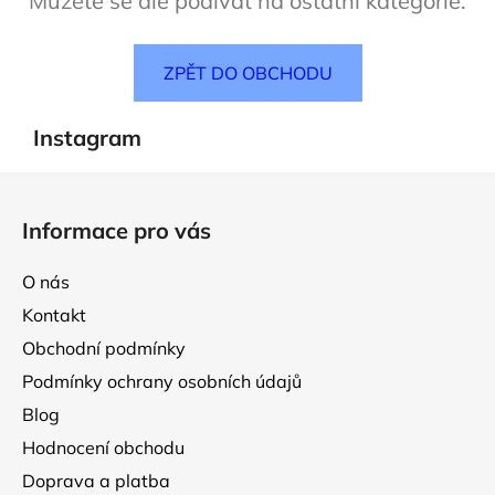
Můžete se ale podívat na ostatní kategorie.
ZPĚT DO OBCHODU
Instagram
Z
á
Informace pro vás
p
a
O nás
t
Kontakt
í
Obchodní podmínky
Podmínky ochrany osobních údajů
Blog
Hodnocení obchodu
Doprava a platba