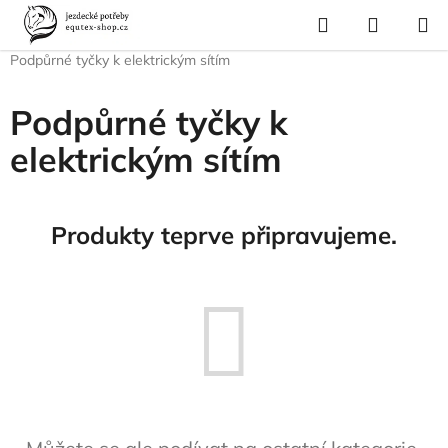
Přejít
Hledat
NÁKUP
na
Domů
/
Vybavení stáje
/
Ohrada
/
Elektrické ohradníkové sítě
/
KOŠÍK
obsah
Podpůrné tyčky k elektrickým sítím
Podpůrné tyčky k
elektrickým sítím
Produkty teprve připravujeme.