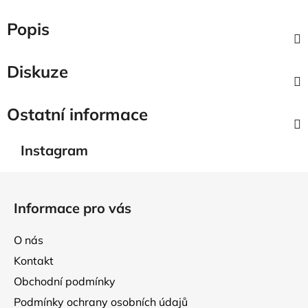
Popis
Diskuze
Ostatní informace
Instagram
Z
á
Informace pro vás
p
a
O nás
t
Kontakt
í
Obchodní podmínky
Podmínky ochrany osobních údajů