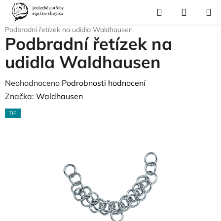
Přejít
Hledat
NÁKUP
na
Domů
/
Pro koně
/
Uždění a poprsní postroje
/
Udidla
/
Pelham
/
KOŠÍK
obsah
Podbradní řetízek na udidla Waldhausen
Podbradní řetízek na
udidla Waldhausen
Průměrné
Neohodnoceno
Podrobnosti hodnocení
hodnocení
Značka:
Waldhausen
produktu
TIP
je
0,0
z
5
hvězdiček.