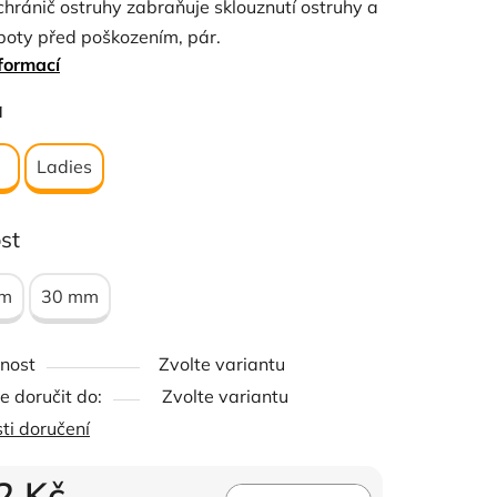
hránič ostruhy zabraňuje sklouznutí ostruhy a
boty před poškozením, pár.
formací
ček.
a
Ladies
st
mm
30 mm
nost
Zvolte variantu
 doručit do:
Zvolte variantu
ti doručení
2 Kč