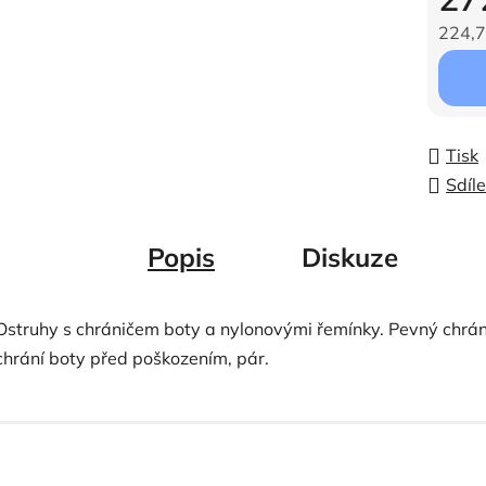
224,7
Měrná c
Tisk
Sdíle
Popis
Diskuze
Ostruhy s chráničem boty a nylonovými řemínky. Pevný chráni
chrání boty před poškozením, pár.