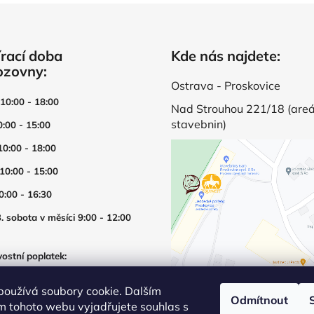
rací doba
Kde nás najdete:
ozovny:
Ostrava - Proskovice
 10:00 - 18:00
Nad Strouhou 221/18 (areá
stavebnin)
0:00 - 15:00
10:00 - 18:00
 10:00 - 15:00
0:00 - 16:30
. sobota v měsíci 9:00 - 12:00
ostní poplatek:
í prodejny mimo otevírací dobu
používá soubory cookie. Dalším
Odmítnout
m tohoto webu vyjadřujete souhlas s