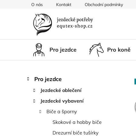
Přejít
O nás
Kontakt
Obchodní podmínky
na
obsah
Pro jezdce
Pro koně
P
K
Přeskočit
Pro jezdce
a
kategorie
o
t
Jezdecké oblečení
s
e
t
Jezdecké vybavení
g
r
o
Biče a šporny
a
r
i
n
Skokové a hobby biče
e
n
Drezurní biče tušírky