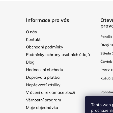
Z
á
Informace pro vás
Oteví
p
prov
a
O nás
t
Pondělí
Kontakt
í
Úterý 1
Obchodní podmínky
Středa 
Podmínky ochrany osobních údajů
Blog
Čtvrtek
Hodnocení obchodu
Pátek 1
Doprava a platba
Každá 3
Nepřevzetí zásilky
Vrácení a reklamace zboží
Pohotov
otevřen
Věrnostní program
250Kč
Tento web 
Moje objednávka
procházení