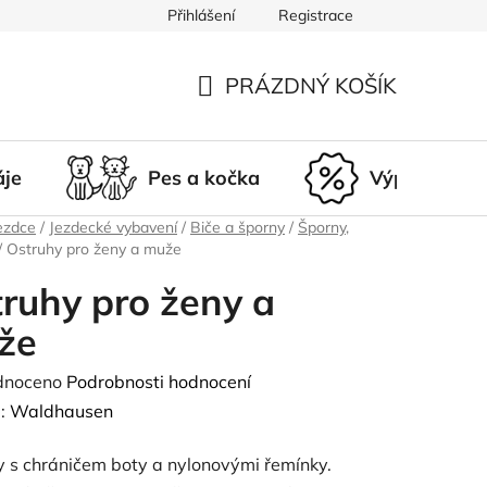
Přihlášení
Registrace
du
Doprava a platba
Nepřevzetí zásilky
Vrácení a r
PRÁZDNÝ KOŠÍK
NÁKUPNÍ
KOŠÍK
áje
Pes a kočka
Výprodej
ezdce
/
Jezdecké vybavení
/
Biče a šporny
/
Šporny,
/
Ostruhy pro ženy a muže
ruhy pro ženy a
že
né
dnoceno
Podrobnosti hodnocení
ení
:
Waldhausen
tu
y s chráničem boty a nylonovými řemínky.