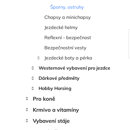
í
Šporny, ostruhy
p
a
Chapsy a minichapsy
n
Jezdecké helmy
e
Reflexní - bezpečnost
l
Bezpečnostní vesty
Jezdecké boty a pérka
Westernové vybavení pro jezdce
Dárkové předměty
Hobby Horsing
Pro koně
Krmivo a vitamíny
Vybavení stáje