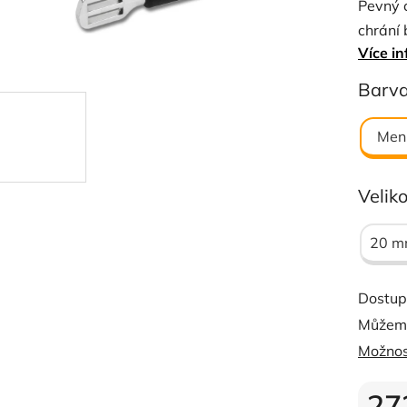
Pevný c
0,0
chrání 
z
Více in
5
hvězdi
Barv
Men
Veliko
20 
Dostup
Můžeme
Možnos
27