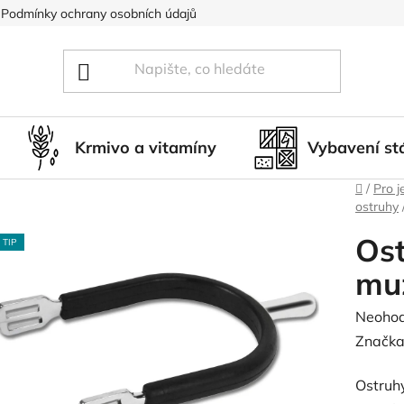
Podmínky ochrany osobních údajů
Blog
Hodnocení obcho
Krmivo a vitamíny
Vybavení st
Domů
/
Pro j
ostruhy
Ost
TIP
mu
Průměr
Neoho
hodnoc
Značka
produk
Ostruh
je