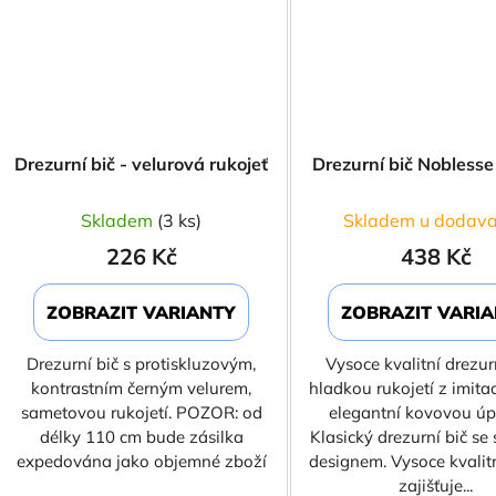
Drezurní bič - velurová rukojeť
Drezurní bič Nobless
Skladem
(3 ks)
Skladem u dodava
226 Kč
438 Kč
ZOBRAZIT VARIANTY
ZOBRAZIT VARI
Drezurní bič s protiskluzovým,
Vysoce kvalitní drezurn
kontrastním černým velurem,
hladkou rukojetí z imita
sametovou rukojetí. POZOR: od
elegantní kovovou úp
délky 110 cm bude zásilka
Klasický drezurní bič se
expedována jako objemné zboží
designem. Vysoce kvalitn
zajišťuje...