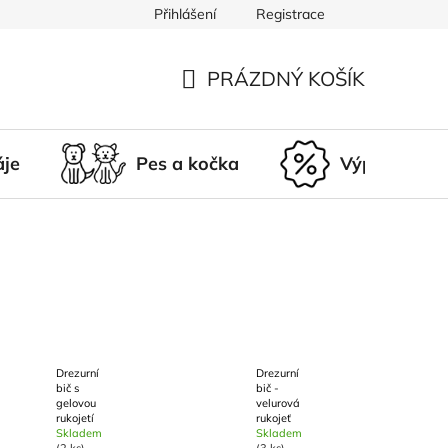
Přihlášení
Registrace
du
Doprava a platba
Nepřevzetí zásilky
Vrácení a r
PRÁZDNÝ KOŠÍK
NÁKUPNÍ
KOŠÍK
áje
Pes a kočka
Výprodej
Drezurní
Drezurní
bič s
bič -
gelovou
velurová
rukojetí
rukojeť
Skladem
Skladem
(2 ks)
(3 ks)