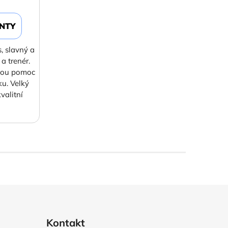
ANTY
s, slavný a
a trenér.
nou pomoc
u. Velký
kvalitní
Kontakt