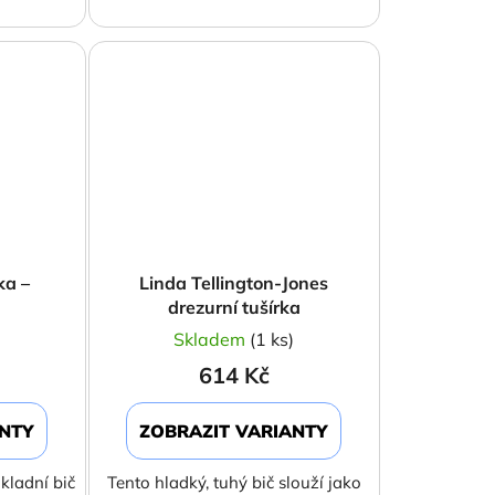
ka –
Linda Tellington-Jones
drezurní tušírka
)
Skladem
(1 ks)
614 Kč
ANTY
ZOBRAZIT VARIANTY
kladní bič
Tento hladký, tuhý bič slouží jako