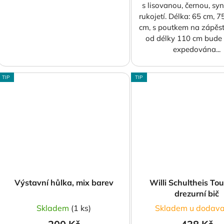
s lisovanou, černou, sy
rukojetí. Délka: 65 cm, 
cm, s poutkem na zápěs
od délky 110 cm bude 
expedována...
TIP
TIP
Výstavní hůlka, mix barev
Willi Schultheis Tou
drezurní bič
Skladem
(1 ks)
Skladem u dodava