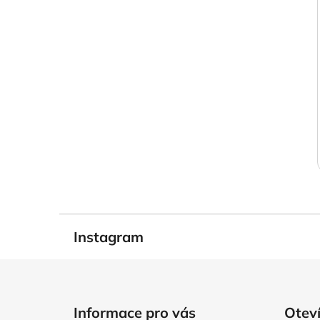
Instagram
Z
á
Informace pro vás
Oteví