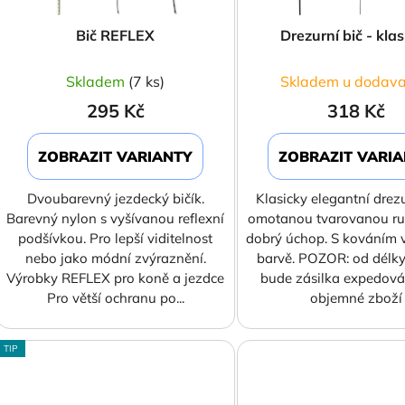
o
d
Bič REFLEX
Drezurní bič - kla
u
k
Skladem
(7 ks)
Skladem u dodava
t
295 Kč
318 Kč
ů
ZOBRAZIT VARIANTY
ZOBRAZIT VARI
Dvoubarevný jezdecký bičík.
Klasicky elegantní drezu
Barevný nylon s vyšívanou reflexní
omotanou tvarovanou ruk
podšívkou. Pro lepší viditelnost
dobrý úchop. S kováním v
nebo jako módní zvýraznění.
barvě. POZOR: od délk
Výrobky REFLEX pro koně a jezdce
bude zásilka expedová
Pro větší ochranu po...
objemné zboží
TIP