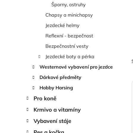
í
Šporny, ostruhy
p
a
Chapsy a minichapsy
n
Jezdecké helmy
e
Reflexní - bezpečnost
l
Bezpečnostní vesty
Jezdecké boty a pérka
Westernové vybavení pro jezdce
Dárkové předměty
Hobby Horsing
Pro koně
i
Krmivo a vitamíny
Vybavení stáje
Pes a kočka