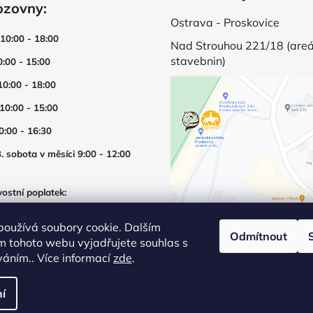
p
ozovny:
r
Ostrava - Proskovice
v
 10:00 - 18:00
Nad Strouhou 221/18 (areá
k
stavebnin)
y
0:00 - 15:00
v
10:00 - 18:00
ý
p
 10:00 - 15:00
i
0:00 - 16:30
s
u
. sobota v měsíci 9:00 - 12:00
ostní poplatek:
í prodejny mimo otevírací dobu
používá soubory cookie. Dalším
Odmítnout
m tohoto webu vyjadřujete souhlas s
íváním.. Více informací
zde
.
í
šechna práva vyhrazena.
Upravit nastavení cookies