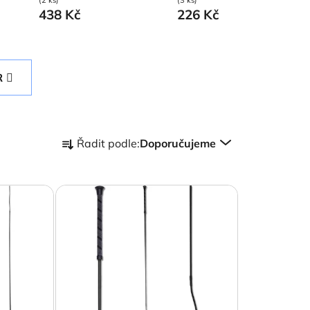
438 Kč
226 Kč
R
Ř
Řadit podle:
Doporučujeme
a
z
e
n
í
p
r
o
d