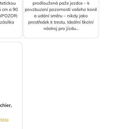
ntetickou
prodloužená paže jezdce – k
75 cm a 90
povzbuzení pozornosti vašeho koně
tíPOZOR:
a udání směru – nikdy jako
zásilka
prostředek k trestu. Ideální školní
nástroj pro jízdu...
chier,
tele