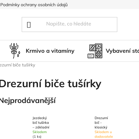
Podmínky ochrany osobních údajů
Blog
Hodnocení obcho
Krmivo a vitamíny
Vybavení st
ezurní biče tušírky
Drezurní biče tušírky
Nejprodávanější
Jezdecký
Drezurní
bič tušírka
bič -
– základní
klasický
Skladem
Skladem u
(1 ks)
dodavatele