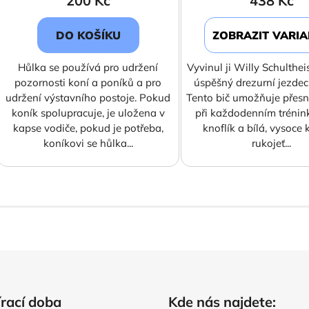
200 Kč
438 Kč
DO KOŠÍKU
ZOBRAZIT VARI
Hůlka se používá pro udržení
Vyvinul ji Willy Schulthei
pozornosti koní a poníků a pro
úspěšný drezurní jezdec 
udržení výstavního postoje. Pokud
Tento bič umožňuje přes
koník spolupracuje, je uložena v
při každodenním trénink
kapse vodiče, pokud je potřeba,
knoflík a bílá, vysoce 
koníkovi se hůlka...
rukojeť...
O
v
l
á
d
a
c
í
rací doba
Kde nás najdete: