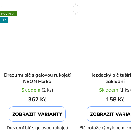
NOVINKA
TIP
Drezurní bič s gelovou rukojetí
Jezdecký bič tušír
NEON Horka
základní
Skladem
(2 ks)
Skladem
(1 ks
362 Kč
158 Kč
ZOBRAZIT VARIANTY
ZOBRAZIT VARI
Drezurní bič s gelovou rukojetí
Bič potažený nylonem, zá