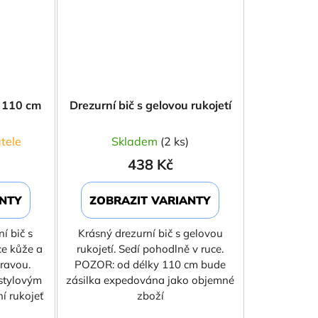
e 110 cm
Drezurní bič s gelovou rukojetí
tele
Skladem
(2 ks)
438 Kč
ANTY
ZOBRAZIT VARIANTY
í bič s
Krásný drezurní bič s gelovou
ce kůže a
rukojetí. Sedí pohodlně v ruce.
ravou.
POZOR: od délky 110 cm bude
 stylovým
zásilka expedována jako objemné
í rukojeť
zboží