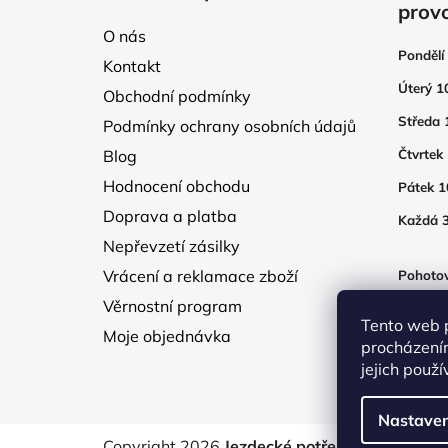
p
prov
a
O nás
t
Pondělí
Kontakt
í
Úterý 1
Obchodní podmínky
Středa 
Podmínky ochrany osobních údajů
Blog
Čtvrtek
Hodnocení obchodu
Pátek 1
Doprava a platba
Každá 3
Nepřevzetí zásilky
Vrácení a reklamace zboží
Pohotov
otevřen
Věrnostní program
250Kč
Tento web 
Moje objednávka
procházení
jejich použ
Nastaven
Copyright 2026
Jezdecké potřeby EquTex
. V