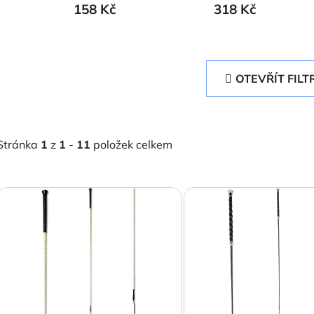
158 Kč
318 Kč
OTEVŘÍT FILT
Stránka
1
z
1
-
11
položek celkem
V
ý
p
s
p
r