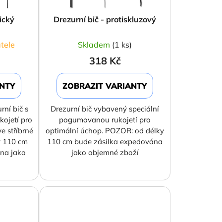
u
k
sický
Drezurní bič - protiskluzový
t
ů
tele
Skladem
(1 ks)
318 Kč
ANTY
ZOBRAZIT VARIANTY
rní bič s
Drezurní bič vybavený speciální
ojetí pro
pogumovanou rukojetí pro
e stříbrné
optimální úchop. POZOR: od délky
y 110 cm
110 cm bude zásilka expedována
na jako
jako objemné zboží