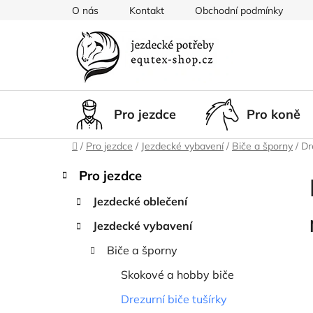
Přejít
O nás
Kontakt
Obchodní podmínky
na
obsah
Pro jezdce
Pro koně
Domů
/
Pro jezdce
/
Jezdecké vybavení
/
Biče a šporny
/
Dr
P
K
Přeskočit
Pro jezdce
a
kategorie
o
t
Jezdecké oblečení
s
e
t
Jezdecké vybavení
g
r
o
Biče a šporny
a
r
i
n
Skokové a hobby biče
e
n
Drezurní biče tušírky