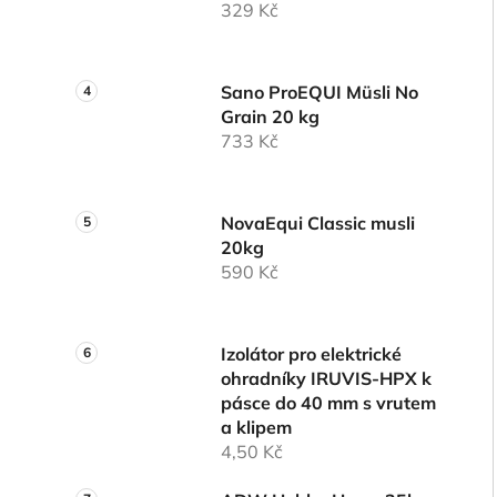
329 Kč
Sano ProEQUI Müsli No
Grain 20 kg
733 Kč
NovaEqui Classic musli
20kg
590 Kč
Izolátor pro elektrické
ohradníky IRUVIS-HPX k
pásce do 40 mm s vrutem
a klipem
4,50 Kč