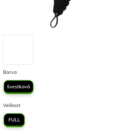
Barva
švestková
Velikost
FULL