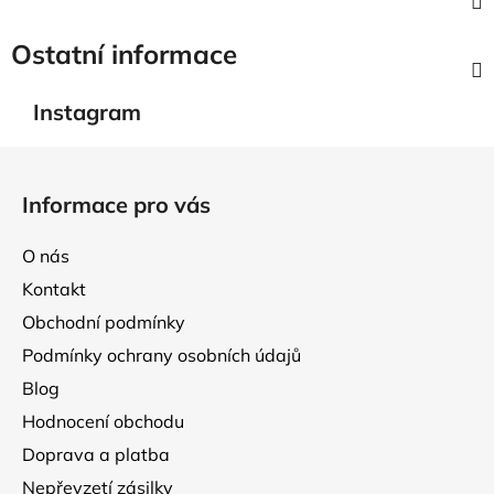
Ostatní informace
Instagram
Z
á
Informace pro vás
p
a
O nás
t
Kontakt
í
Obchodní podmínky
Podmínky ochrany osobních údajů
Blog
Hodnocení obchodu
Doprava a platba
Nepřevzetí zásilky