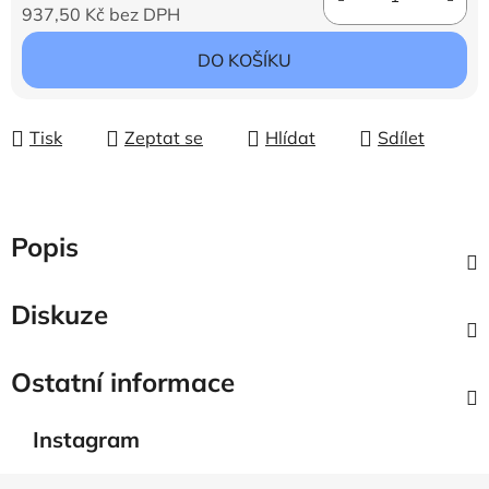
937,50 Kč bez DPH
Měrná cena:
DO KOŠÍKU
Tisk
Zeptat se
Hlídat
Sdílet
Popis
Diskuze
Ostatní informace
Instagram
Z