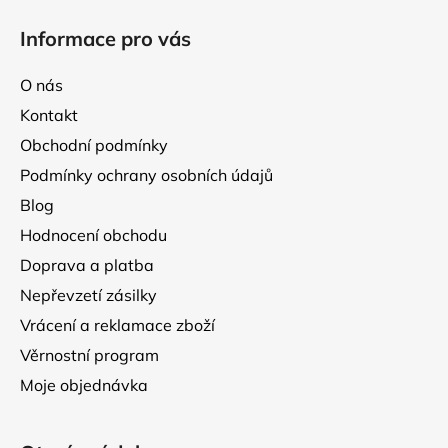
á
Informace pro vás
p
a
O nás
t
Kontakt
í
Obchodní podmínky
Podmínky ochrany osobních údajů
Blog
Hodnocení obchodu
Doprava a platba
Nepřevzetí zásilky
Vrácení a reklamace zboží
Věrnostní program
Moje objednávka