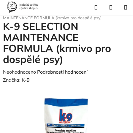
Přejít
Hledat
NÁKUP
na
Domů
/
Pes a kočka
/
Pes - výživa
/
Granule
/
K-9
/
K-9 SELECTION
KOŠÍK
obsah
MAINTENANCE FORMULA (krmivo pro dospělé psy)
K-9 SELECTION
MAINTENANCE
FORMULA (krmivo pro
dospělé psy)
Průměrné
Neohodnoceno
Podrobnosti hodnocení
hodnocení
Značka:
K-9
produktu
je
0,0
z
5
hvězdiček.