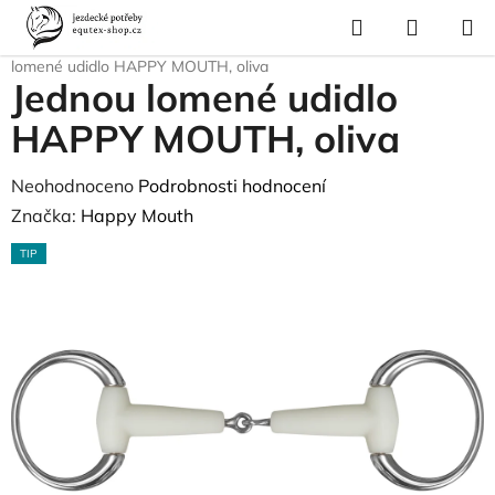
Přejít
Hledat
NÁKUP
na
Domů
/
Pro koně
/
Uždění a poprsní postroje
/
Udidla
/
Oliva
/
Jednou
KOŠÍK
obsah
lomené udidlo HAPPY MOUTH, oliva
Jednou lomené udidlo
HAPPY MOUTH, oliva
Průměrné
Neohodnoceno
Podrobnosti hodnocení
hodnocení
Značka:
Happy Mouth
produktu
TIP
je
0,0
z
5
hvězdiček.