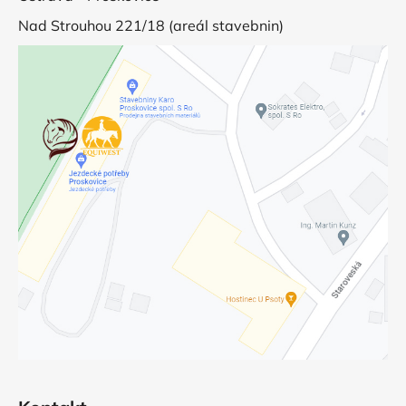
Nad Strouhou 221/18 (areál stavebnin)