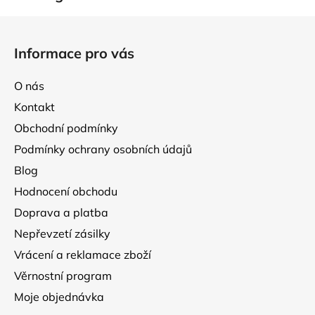
Z
á
Informace pro vás
p
a
O nás
t
Kontakt
í
Obchodní podmínky
Podmínky ochrany osobních údajů
Blog
Hodnocení obchodu
Doprava a platba
Nepřevzetí zásilky
Vrácení a reklamace zboží
Věrnostní program
Moje objednávka