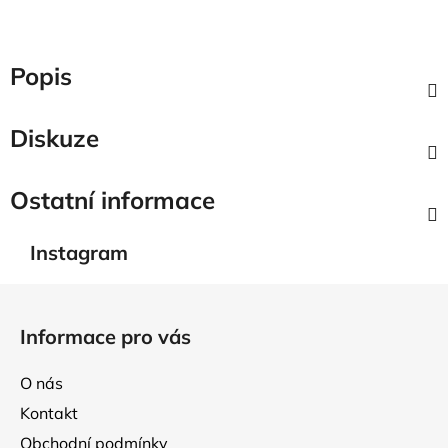
Popis
Diskuze
Ostatní informace
Instagram
Z
á
Informace pro vás
p
a
O nás
t
Kontakt
í
Obchodní podmínky