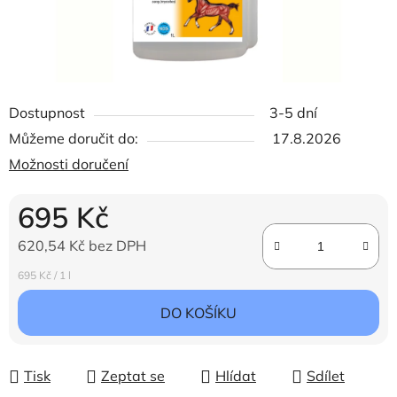
Dostupnost
3-5 dní
Můžeme doručit do:
17.8.2026
Možnosti doručení
695 Kč
620,54 Kč bez DPH
Měrná cena:
695 Kč / 1 l
DO KOŠÍKU
Tisk
Zeptat se
Hlídat
Sdílet